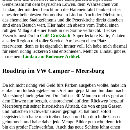
Gemeinsam mit dem bayrischen Löwen, dem Wahrzeichen von
Lindau, der mit dem Leuchtturm die Hafeneinfahrt flankiert ist er
eines der beliebtesten Fotomotive in Lindau. Auch der Diebsturm,
das ehemalige Stadtgefängnis und die Peterskirche direkt daneben
sind einen Besuch wert. Hier habe ich abseits vom Trubel einen
ruhigen Mittag auf einer Bank in der Sonne verbracht.
Lecker
Essen kannst Du im
Café Großstadt
. Super leckere Karte, Zutaten
aus der Region und toller Service. Am besten einen Platz
reservieren, denn es ist eigentlich immer voll. Ich habe mich diesmal
für einen richtig leckeren Salat entschieden. Mehr zu Lindau gibt es
in meinem
Lindau
am Bodensee Artikel
.
Roadtrip im VW Camper – Meersburg
Da ich nicht richtig viel Geld fürs Parken ausgeben wollte, habe ich
einfach im Industriegebiet am Ortstrand geparkt und bin dann nach
Meersburg hineingelaufen. Du läufst ca 30 Minuten und es geht auf
dem Hinweg nur bergab, entsprechend auf dem Rückweg bergauf.
Meersburg mit seiner historischen Altstadt, die von engen Gassen
und hübschen Fachwerkhäusern geprägt ist, hat mich sofort
begeistert. Ich habe mich treiben lassen und bin durch die Gassen
gebummelt und habe dabei jede Menge Bilder gemacht, denn ich
bin ein großer Fachwerkfan.
Auch das neue Schloss lohnt einen