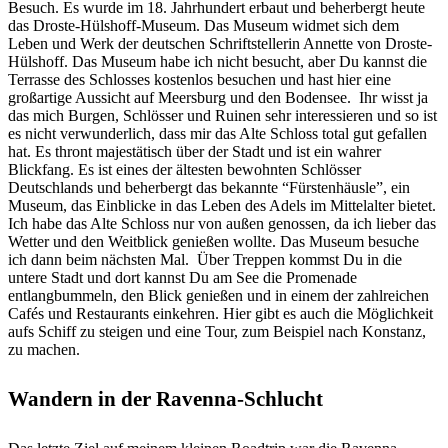
Besuch. Es wurde im 18. Jahrhundert erbaut und beherbergt heute
das Droste-Hülshoff-Museum. Das Museum widmet sich dem
Leben und Werk der deutschen Schriftstellerin Annette von Droste-
Hülshoff. Das Museum habe ich nicht besucht, aber Du kannst die
Terrasse des Schlosses kostenlos besuchen und hast hier eine
großartige Aussicht auf Meersburg und den Bodensee.
Ihr wisst ja
das mich Burgen, Schlösser und Ruinen sehr interessieren und so ist
es nicht verwunderlich, dass mir das Alte Schloss total gut gefallen
hat. Es thront majestätisch über der Stadt und ist ein wahrer
Blickfang. Es ist eines der ältesten bewohnten Schlösser
Deutschlands und beherbergt das bekannte “Fürstenhäusle”, ein
Museum, das Einblicke in das Leben des Adels im Mittelalter bietet.
Ich habe das Alte Schloss nur von außen genossen, da ich lieber das
Wetter und den Weitblick genießen wollte. Das Museum besuche
ich dann beim nächsten Mal.
Über Treppen kommst Du in die
untere Stadt und dort kannst Du am See die Promenade
entlangbummeln, den Blick genießen und in einem der zahlreichen
Cafés und Restaurants einkehren. Hier gibt es auch die Möglichkeit
aufs Schiff zu steigen und eine Tour, zum Beispiel nach Konstanz,
zu machen.
Wandern in der Ravenna-Schlucht