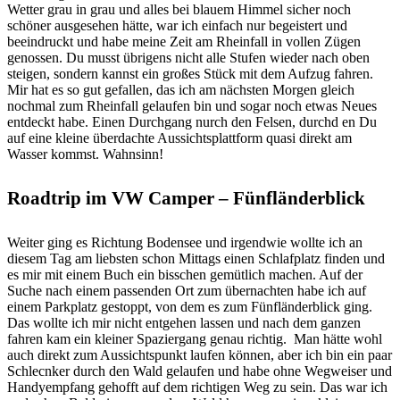
Wetter grau in grau und alles bei blauem Himmel sicher noch
schöner ausgesehen hätte, war ich einfach nur begeistert und
beeindruckt und habe meine Zeit am Rheinfall in vollen Zügen
genossen. Du musst übrigens nicht alle Stufen wieder nach oben
steigen, sondern kannst ein großes Stück mit dem Aufzug fahren.
Mir hat es so gut gefallen, das ich am nächsten Morgen gleich
nochmal zum Rheinfall gelaufen bin und sogar noch etwas Neues
entdeckt habe. Einen Durchgang nurch den Felsen, durchd en Du
auf eine kleine überdachte Aussichtsplattform quasi direkt am
Wasser kommst. Wahnsinn!
Roadtrip im VW Camper – Fünfländerblick
Weiter ging es Richtung Bodensee und irgendwie wollte ich an
diesem Tag am liebsten schon Mittags einen Schlafplatz finden und
es mir mit einem Buch ein bisschen gemütlich machen. Auf der
Suche nach einem passenden Ort zum übernachten habe ich auf
einem Parkplatz gestoppt, von dem es zum Fünfländerblick ging.
Das wollte ich mir nicht entgehen lassen und nach dem ganzen
fahren kam ein kleiner Spaziergang genau richtig.
Man hätte wohl
auch direkt zum Aussichtspunkt laufen können, aber ich bin ein paar
Schlecnker durch den Wald gelaufen und habe ohne Wegweiser und
Handyempfang gehofft auf dem richtigen Weg zu sein. Das war ich