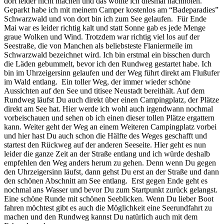
dort leider nicht machen und das wollte ich diesmal nachholen.
Geparkt habe ich mit meinem Camper kostenlos am “Badeparadies”
Schwarzwald und von dort bin ich zum See gelaufen.
Für Ende
Mai war es leider richtig kalt und statt Sonne gab es jede Menge
graue Wolken und Wind. Trotzdem war richtig viel los auf der
Seestraße, die von Manchen als beliebsteste Flaniermeile im
Schwarzwald bezeichnet wird. Ich bin erstmal ein bisschen durch
die Läden gebummelt, bevor ich den Rundweg gestartet habe. Ich
bin im Uhrzeigersinn gelaufen und der Weg führt direkt am Flußufer
im Wald entlang.
Ein toller Weg, der immer wieder schöne
Aussichten auf den See und titisee Neustadt bereithält. Auf dem
Rundweg läufst Du auch direkt über einen Campingplatz, der Plätze
direkt am See hat. Hier werde ich wohl auch irgendwann nochmal
vorbeischauen und sehen ob ich einen dieser tollen Plätze ergattern
kann. Weiter geht der Weg an einem Weiteren Campingplatz vorbei
und hier hast Du auch schon die Hälfte des Weges geschafft und
startest den Rückweg auf der anderen Seeseite. Hier geht es nun
leider die ganze Zeit an der Straße entlang und ich würde deshalb
empfehlen den Weg anders herum zu gehen. Denn wenn Du gegen
den Uhrzeigersinn läufst, dann gehst Du erst an der Straße und dann
den schönen Abschnitt am See entlang.
Erst gegen Ende geht es
nochmal ans Wasser und bevor Du zum Startpunkt zurück gelangst.
Eine schöne Runde mit schönen Seeblicken. Wenn Du lieber Boot
fahren möchtest gibt es auch die Möglichkeit eine Seerundfahrt zu
machen und den Rundweg kannst Du natürlich auch mit dem