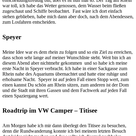
entscheidungsfreudig bin, aber es ist nun mal so. Der Tag am Rhein
war toll, ich habe das Wetter genossen, dem Wasser beim fließen
zugeschaut und Schiffe beobachtet.
Fast wäre ich dort einfach
stehen geblieben, habe mich dann aber doch, nach dem Abendessen,
zum Losfahren entscheiden.
Speyer
Meine Idee war es dem rhein zu folgen und so ein Ziel zu erreichen,
dass schon sehr lange auf meiner Wunschliste steht. Weit bin ich an
diesem Abend aber nichtmehr gekommen und so habe ich meine
erste Nacht in Speyer verbracht. Ich habe in einer Sackgasse zum
Rhein nahe des Aquariums übernachtet und hatte eine ruhige und
erholsame Nacht.
Speyer ist auf jeden Fall einen Stopp wert, zum
einen kannst Du schön am Rhein sitzen, zum anderen ist der Dom
und die Stadt mit ihren Gassen und dem Fachwerk auf jeden Fall
einen Spaziergang wert.
Roadtrip im VW Camper – Titisee
Am Morgen habe ich mir dann überlegt den Titisee zu besuchen,
denn die Rundwanderung konnte ich bei meinem letzten Besuch