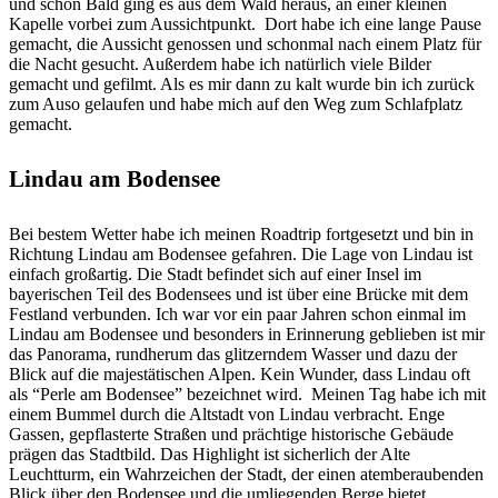
und schon Bald ging es aus dem Wald heraus, an einer kleinen
Kapelle vorbei zum Aussichtpunkt.
Dort habe ich eine lange Pause
gemacht, die Aussicht genossen und schonmal nach einem Platz für
die Nacht gesucht. Außerdem habe ich natürlich viele Bilder
gemacht und gefilmt. Als es mir dann zu kalt wurde bin ich zurück
zum Auso gelaufen und habe mich auf den Weg zum Schlafplatz
gemacht.
Lindau am Bodensee
Bei bestem Wetter habe ich meinen Roadtrip fortgesetzt und bin in
Richtung Lindau am Bodensee gefahren. Die Lage von Lindau ist
einfach großartig. Die Stadt befindet sich auf einer Insel im
bayerischen Teil des Bodensees und ist über eine Brücke mit dem
Festland verbunden. Ich war vor ein paar Jahren schon einmal im
Lindau am Bodensee und besonders in Erinnerung geblieben ist mir
das Panorama, rundherum das glitzerndem Wasser und dazu der
Blick auf die majestätischen Alpen. Kein Wunder, dass Lindau oft
als “Perle am Bodensee” bezeichnet wird.
Meinen Tag habe ich mit
einem Bummel durch die Altstadt von Lindau verbracht. Enge
Gassen, gepflasterte Straßen und prächtige historische Gebäude
prägen das Stadtbild. Das Highlight ist sicherlich der Alte
Leuchtturm, ein Wahrzeichen der Stadt, der einen atemberaubenden
Blick über den Bodensee und die umliegenden Berge bietet.