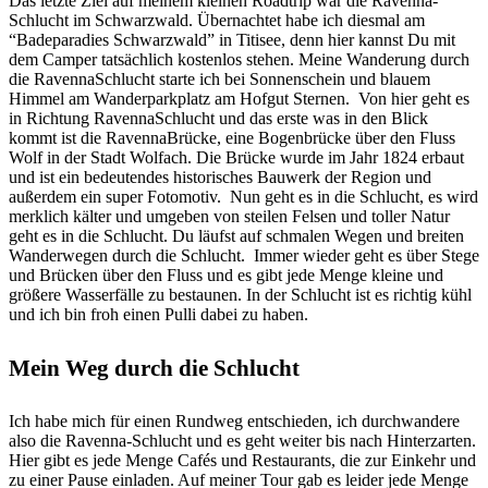
Das letzte Ziel auf meinem kleinen Roadtrip war die Ravenna-
Schlucht im Schwarzwald. Übernachtet habe ich diesmal am
“Badeparadies Schwarzwald” in Titisee, denn hier kannst Du mit
dem Camper tatsächlich kostenlos stehen. Meine Wanderung durch
die RavennaSchlucht starte ich bei Sonnenschein und blauem
Himmel am Wanderparkplatz am Hofgut Sternen.
Von hier geht es
in Richtung RavennaSchlucht und das erste was in den Blick
kommt ist die RavennaBrücke, eine Bogenbrücke über den Fluss
Wolf in der Stadt Wolfach. Die Brücke wurde im Jahr 1824 erbaut
und ist ein bedeutendes historisches Bauwerk der Region und
außerdem ein super Fotomotiv.
Nun geht es in die Schlucht, es wird
merklich kälter und umgeben von steilen Felsen und toller Natur
geht es in die Schlucht. Du läufst auf schmalen Wegen und breiten
Wanderwegen durch die Schlucht.
Immer wieder geht es über Stege
und Brücken über den Fluss und es gibt jede Menge kleine und
größere Wasserfälle zu bestaunen. In der Schlucht ist es richtig kühl
und ich bin froh einen Pulli dabei zu haben.
Mein Weg durch die Schlucht
Ich habe mich für einen Rundweg entschieden, ich durchwandere
also die Ravenna-Schlucht und es geht weiter bis nach Hinterzarten.
Hier gibt es jede Menge Cafés und Restaurants, die zur Einkehr und
zu einer Pause einladen. Auf meiner Tour gab es leider jede Menge