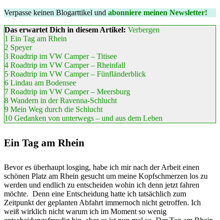
Verpasse keinen Blogarttikel und
abonniere meinen Newsletter!
Das erwartet Dich in diesem Artikel:
Verbergen
1
Ein Tag am Rhein
2
Speyer
3
Roadtrip im VW Camper – Titisee
4
Roadtrip im VW Camper – Rheinfall
5
Roadtrip im VW Camper – Fünfländerblick
6
Lindau am Bodensee
7
Roadtrip im VW Camper – Meersburg
8
Wandern in der Ravenna-Schlucht
9
Mein Weg durch die Schlucht
10
Gedanken von unterwegs – und aus dem Leben
Ein Tag am Rhein
Bevor es überhaupt losging, habe ich mir nach der Arbeit einen
schönen Platz am Rhein gesucht um meine Kopfschmerzen los zu
werden und endlich zu entscheiden wohin ich denn jetzt fahren
möchte.
Denn eine Entscheidung hatte ich tatsächlich zum
Zeitpunkt der geplanten Abfahrt immernoch nicht getroffen. Ich
weiß wirklich nicht warum ich im Moment so wenig