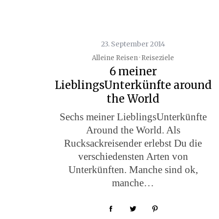
23. September 2014
S
Alleine Reisen · Reiseziele
e
6 meiner
a
r
LieblingsUnterkünfte around
c
the World
h
f
Sechs meiner LieblingsUnterkünfte
o
Around the World. Als
r
Rucksackreisender erlebst Du die
:
verschiedensten Arten von
Unterkünften. Manche sind ok,
manche…