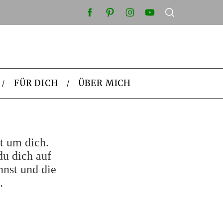
FÜR DICH
ÜBER MICH
t um dich.
du dich auf
nnst und die
.