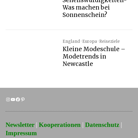
Sehenswürdigkeiten-
Was machen bei
Sonnenschein?
England · Europa · Reiseziele
Kleine Modeschule –
Modetrends in
Newcastle
Newsletter
|
Kooperationen
|
Datenschutz
|
Impressum