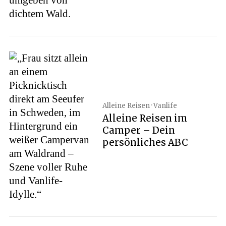
r
c
h
f
o
r
:
Alleine Reisen · Vanlife
Alleine Reisen im
Camper – Dein
persönliches ABC