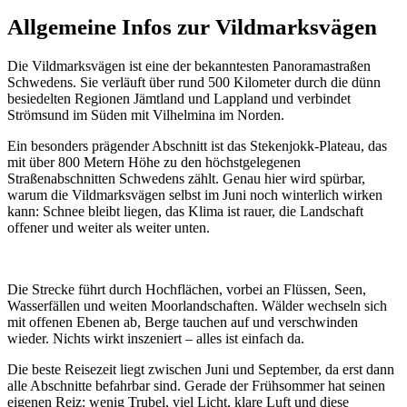
Allgemeine Infos zur Vildmarksvägen
Die Vildmarksvägen ist eine der bekanntesten Panoramastraßen
Schwedens. Sie verläuft über rund 500 Kilometer durch die dünn
besiedelten Regionen Jämtland und Lappland und verbindet
Strömsund im Süden mit Vilhelmina im Norden.
Ein besonders prägender Abschnitt ist das Stekenjokk-Plateau, das
mit über 800 Metern Höhe zu den höchstgelegenen
Straßenabschnitten Schwedens zählt. Genau hier wird spürbar,
warum die Vildmarksvägen selbst im Juni noch winterlich wirken
kann: Schnee bleibt liegen, das Klima ist rauer, die Landschaft
offener und weiter als weiter unten.
Die Strecke führt durch Hochflächen, vorbei an Flüssen, Seen,
Wasserfällen und weiten Moorlandschaften. Wälder wechseln sich
mit offenen Ebenen ab, Berge tauchen auf und verschwinden
wieder. Nichts wirkt inszeniert – alles ist einfach da.
Die beste Reisezeit liegt zwischen Juni und September, da erst dann
alle Abschnitte befahrbar sind. Gerade der Frühsommer hat seinen
eigenen Reiz: wenig Trubel, viel Licht, klare Luft und diese