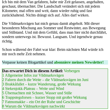
Ich bin mit dem Van gefahren, habe mir Zeit gelassen, angehalten,
geschaut, übernachtet. Die Landschaft verändert sich mit jedem
Kilometer, mal offen und weit, dann wieder ruhig und fast
zurückhaltend. Nichts drängt sich auf. Alles darf wirken.
Die Vildmarksvägen hat mich genau damit abgeholt. Mit dieser
besonderen Mischung aus Sommer und Restwinter, aus Bewegung
und Stillstand. Und mit dem Gefühl, dass man hier nicht durchfährt,
sondern unterwegs ist. Bewusst. Langsam. Und irgendwie genau
richtig.
Schon während der Fahrt war klar: Beim nächsten Mal würde ich
mir noch mehr Zeit nehmen.
Verpasse keinen Blogarttikel und
abonniere meinen Newsletter!
Das erwartet Dich in diesem Artikel:
Verbergen
1
Allgemeine Infos zur Vildmarksvägen
2
Fahren durch die Weite – die Vildmarksvägen im Juni
3
Brakkåfallet – kurze Wanderung, große Wirkung
4
Stekenjokk-Plateau – Weite und Wind
5
Übernachten mit Schnee, Wasser und Stille
6
Trappstegsforsen – kurzer Stopp mit großer Wirkung
7
Fatmomakke – ein Ort der Ruhe und Geschichte
8
Warum die Vildmarksvägen nachwirkt