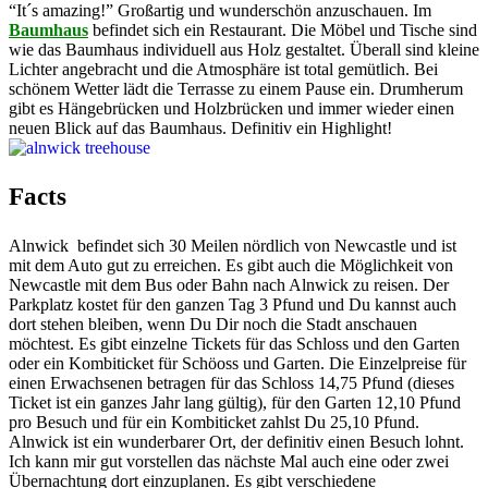
“It´s amazing!” Großartig und wunderschön anzuschauen. Im
Baumhaus
befindet sich ein Restaurant. Die Möbel und Tische sind
wie das Baumhaus individuell aus Holz gestaltet. Überall sind kleine
Lichter angebracht und die Atmosphäre ist total gemütlich. Bei
schönem Wetter lädt die Terrasse zu einem Pause ein. Drumherum
gibt es Hängebrücken und Holzbrücken und immer wieder einen
neuen Blick auf das Baumhaus. Definitiv ein Highlight!
Facts
Alnwick befindet sich 30 Meilen nördlich von Newcastle und ist
mit dem Auto gut zu erreichen. Es gibt auch die Möglichkeit von
Newcastle mit dem Bus oder Bahn nach Alnwick zu reisen. Der
Parkplatz kostet für den ganzen Tag 3 Pfund und Du kannst auch
dort stehen bleiben, wenn Du Dir noch die Stadt anschauen
möchtest. Es gibt einzelne Tickets für das Schloss und den Garten
oder ein Kombiticket für Schöoss und Garten. Die Einzelpreise für
einen Erwachsenen betragen für das Schloss 14,75 Pfund (dieses
Ticket ist ein ganzes Jahr lang gültig), für den Garten 12,10 Pfund
pro Besuch und für ein Kombiticket zahlst Du 25,10 Pfund.
Alnwick ist ein wunderbarer Ort, der definitiv einen Besuch lohnt.
Ich kann mir gut vorstellen das nächste Mal auch eine oder zwei
Übernachtung dort einzuplanen. Es gibt verschiedene