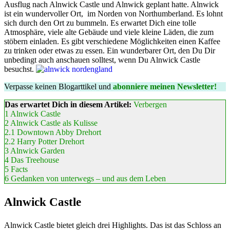
Ausflug nach Alnwick Castle und Alnwick geplant hatte. Alnwick
ist ein wundervoller Ort, im Norden von Northumberland. Es lohnt
sich durch den Ort zu bummeln. Es erwartet Dich eine tolle
Atmosphäre, viele alte Gebäude und viele kleine Läden, die zum
stöbern einladen. Es gibt verschiedene Möglichkeiten einen Kaffee
zu trinken oder etwas zu essen. Ein wunderbarer Ort, den Du Dir
unbedingt auch anschauen solltest, wenn Du Alnwick Castle
besuchst.
Verpasse keinen Blogarttikel und
abonniere meinen Newsletter!
Das erwartet Dich in diesem Artikel:
Verbergen
1
Alnwick Castle
2
Alnwick Castle als Kulisse
2.1
Downtown Abby Drehort
2.2
Harry Potter Drehort
3
Alnwick Garden
4
Das Treehouse
5
Facts
6
Gedanken von unterwegs – und aus dem Leben
Alnwick Castle
Alnwick Castle bietet gleich drei Highlights. Das ist das Schloss an