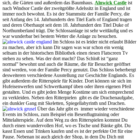
sich, die Gärten und außerdem das Baumhaus.
Alnwick Castle
ist
nach Windsor Castle der zweitgrößte Adelssitz in England und ist
immer noch bewohnt. Es ist der Stammsitz der Familie Percy, die
seit Anfang des 14. Jahrhunderts den Titel Earls of England tragen
und deren Oberhaupt seit dem 18. Jahrhundert den Titel Duke of
Northumberland trägt. Die Schlossanlage ist sehr weitläufig und es
war wunderbar bei bestem Wetter die Anlage zu besuchen.
Im Schloss ist es leider nicht erlaubt Bilder
zu machen, aber ich kann Dir sagen was war schon ein wenig
seltsam in der historischen Bibliothek einen riesen Flatscreen Tv
stehen zu sehen. Was der dort macht? Das Schloß ist “ganz
normal” bewohnt und auch die Räume, die für Besucher geöffnet
sind werden, von der Familie Percy genutzt. Das Schloss beherbergt
desweiteren verschiedene Ausstellung zur Geschichte Englands. Es
gibt außerdem die Ritterspiele für Kinder. Dort können sie sich im
Hufeisenwerfen und Schwertkampf üben oder ihren eigenen Pfeil
gestalten. Und es gibt jeden Menge Kostüme um sich entsprechend
zu verkleiden. Neben den Ritterpielen gibt es die Drachenaufgabe,
ein dunkler Gang mit Skeletten, Spiegellabyrinth und Drachen.
Über das Jahr gibt es immer wieder verschiedene
Events im Schloss, zum Beispiel ein Besenflugtraining oder
Mittelalterspiele. Auf dem Weg zu den Ritterspielen kommst Du
durch einen wundervollen Hof, wo es Tische und Bänke gibt. Du
kasst Essen und Trinken kaufen und es ist der perfekte Ort für eine
Pause. Nebenan ist auch gleich der Shop, in dem Du Dich mit