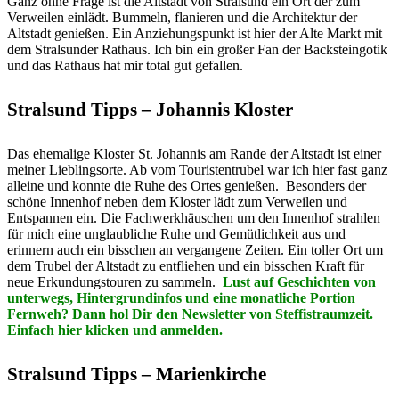
Ganz ohne Frage ist die Altstadt von Stralsund ein Ort der zum
Verweilen einlädt. Bummeln, flanieren und die Architektur der
Altstadt genießen. Ein Anziehungspunkt ist hier der Alte Markt mit
dem Stralsunder Rathaus. Ich bin ein großer Fan der Backsteingotik
und das Rathaus hat mir total gut gefallen.
Stralsund Tipps – Johannis Kloster
Das ehemalige Kloster St. Johannis am Rande der Altstadt ist einer
meiner Lieblingsorte. Ab vom Touristentrubel war ich hier fast ganz
alleine und konnte die Ruhe des Ortes genießen.
Besonders der
schöne Innenhof neben dem Kloster lädt zum Verweilen und
Entspannen ein. Die Fachwerkhäuschen um den Innenhof strahlen
für mich eine unglaubliche Ruhe und Gemütlichkeit aus und
erinnern auch ein bisschen an vergangene Zeiten. Ein toller Ort um
dem Trubel der Altstadt zu entfliehen und ein bisschen Kraft für
neue Erkundungstouren zu sammeln.
Lust auf Geschichten von
unterwegs, Hintergrundinfos und eine monatliche Portion
Fernweh? Dann hol Dir den Newsletter von Steffistraumzeit.
Einfach hier klicken und anmelden.
Stralsund Tipps – Marienkirche