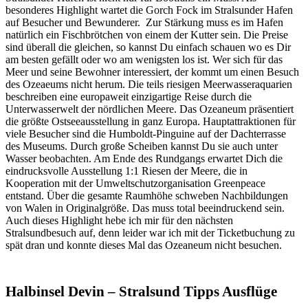
besonderes Highlight wartet die Gorch Fock im Stralsunder Hafen
auf Besucher und Bewunderer.
Zur Stärkung muss es im Hafen
natürlich ein Fischbrötchen von einem der Kutter sein. Die Preise
sind überall die gleichen, so kannst Du einfach schauen wo es Dir
am besten gefällt oder wo am wenigsten los ist. Wer sich für das
Meer und seine Bewohner interessiert, der kommt um einen Besuch
des Ozeaeums nicht herum. Die teils riesigen Meerwasseraquarien
beschreiben eine europaweit einzigartige Reise durch die
Unterwasserwelt der nördlichen Meere. Das Ozeaneum präsentiert
die größte Ostseeausstellung in ganz Europa. Hauptattraktionen für
viele Besucher sind die Humboldt-Pinguine auf der Dachterrasse
des Museums. Durch große Scheiben kannst Du sie auch unter
Wasser beobachten. Am Ende des Rundgangs erwartet Dich die
eindrucksvolle Ausstellung 1:1 Riesen der Meere, die in
Kooperation mit der Umweltschutzorganisation Greenpeace
entstand. Über die gesamte Raumhöhe schweben Nachbildungen
von Walen in Originalgröße. Das muss total beeindruckend sein.
Auch dieses Highlight hebe ich mir für den nächsten
Stralsundbesuch auf, denn leider war ich mit der Ticketbuchung zu
spät dran und konnte dieses Mal das Ozeaneum nicht besuchen.
Halbinsel Devin – Stralsund Tipps Ausflüge