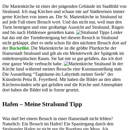
Die Marienkirche ist eines der prägenden Gebäude im Stadtbild von
Stralsund. Ich mag Kirchen und schaue mir auf Städtereisen immer
gerne Kirchen von innen an. Die St. Marienkirche in Stralsund ist
auf jede Fall einen Besuch wert. Und das nicht nur, weil man den
Turm besteigen und eine großartige Aussicht auf Stralsund, Rügen
und bis nach Hiddensee genießen kann.
Leider
hat das mit der Turmbesteigung bei diesem Besuch in Stralsund
nicht geklappt, aber es steht schon für den nächsten Besuch dort auf
der
Bucketlist
. Die Marienkirche ist die größte Pfarrkirche der
Hansestadt Stralsund und gilt als ein Meisterwerk der Spätgotik im
mitteleuropäischen Raum. Sie hat mir so gut gefallen, das ich dort
eine ganze Weile verbracht habe.
In der
Kirche fand während meines Besuchs eine Kunstausstellung statt.
Die Ausstellung “Tagträume-im Labyrinth meiner Seele” der
Künstlerin Petra B. Feyerherd. Mir haben die Bilder an den alten
Kirchenwänden sehr gut gefallen und die Kirche und Atmosphäre
dort haben die Bilder toll in Szene gesetzt.
Hafen – Meine Stralsund Tipp
Was darf bei einem Besuch in einer Hansestadt nicht fehlen?
Naturlich: Ein Besuch im Hafen! Ein Spaziergang durch den
Stralsunder Hafen ist nicht nur für Bootfans ein Muss. Als