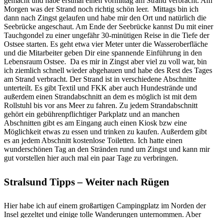
gemacht und habe erstmal einen vormittag am Strand verbracht. Am
Morgen was der Strand noch richtig schön leer.
Mittags bin ich
dann nach Zingst gelaufen und habe mir den Ort und natürlich die
Seebrücke angeschaut. Am Ende der Seebrücke kannst Du mit einer
Tauch­gondel zu einer ungefähr
30-minütigen
Reise in die Tiefe der
Ostsee starten. Es geht etwa vier Meter unter die Wasseroberfläche
und die Mitarbeiter geben Dir eine spannende Einführung in den
Lebens­raum Ostsee.
Da es mir in Zingst aber viel zu voll war, bin
ich ziemlich schnell wieder abgehauen und habe des Rest des Tages
am Strand verbracht. Der Strand ist in verschiedene Abschnitte
unterteilt. Es gibt Textil und FKK aber auch Hundestrände und
außerdem einen Strandabschnitt an dem es möglich ist mit dem
Rollstuhl bis vor ans Meer zu fahren. Zu jedem Strandabschnitt
gehört ein gebührenpflichtiger Parkplatz und an manchen
Abschnitten gibt es am Eingang auch einen Kiosk bzw eine
Möglichkeit etwas zu essen und trinken zu kaufen. Außerdem gibt
es an jedem Abschnitt kostenlose Toiletten. Ich hatte einen
wunderschönen Tag an den Stränden rund um Zingst und kann mir
gut vorstellen hier auch mal ein paar Tage zu verbringen.
Stralsund Tipps – Weiter nach Rügen
Hier habe ich auf einem großartigen Campingplatz im Norden der
Insel gezeltet und einige tolle Wanderungen unternommen. Aber