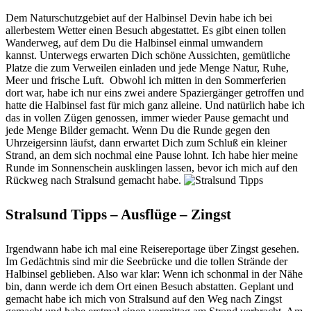
Dem Naturschutzgebiet auf der Halbinsel Devin habe ich bei
allerbestem Wetter einen Besuch abgestattet. Es gibt einen tollen
Wanderweg, auf dem Du die Halbinsel einmal umwandern
kannst. Unterwegs erwarten Dich schöne Aussichten, gemütliche
Platze die zum Verweilen einladen und jede Menge Natur, Ruhe,
Meer und frische Luft.
Obwohl ich mitten in den Sommerferien
dort war, habe ich nur eins zwei andere Spaziergänger getroffen und
hatte die Halbinsel fast für mich ganz alleine. Und natürlich habe ich
das in vollen Zügen genossen, immer wieder Pause gemacht und
jede Menge Bilder gemacht. Wenn Du die Runde gegen den
Uhrzeigersinn läufst, dann erwartet Dich zum Schluß ein kleiner
Strand, an dem sich nochmal eine Pause lohnt. Ich habe hier meine
Runde im Sonnenschein ausklingen lassen, bevor ich mich auf den
Rückweg nach Stralsund gemacht habe.
Stralsund Tipps – Ausflüge – Zingst
Irgendwann habe ich mal eine Reisereportage über Zingst gesehen.
Im Gedächtnis sind mir die Seebrücke und die tollen Strände der
Halbinsel geblieben. Also war klar: Wenn ich schonmal in der Nähe
bin, dann werde ich dem Ort einen Besuch abstatten. Geplant und
gemacht habe ich mich von Stralsund auf den Weg nach Zingst