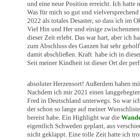
und eine neue Position erreicht. Ich hatte
Was für mich so gut und vielversprechend 
2022 als totales Desaster, so dass ich im 
Viel Hin und Her und einige zwischenmen
S
dieser Zeit erlebt. Das war hart, aber ich 
e
a
zum Abschluss des Ganzen hat sehr geholf
r
damit abschließen. Kraft habe ich in die
c
Seit meiner Kindheit ist dieser Ort der pe
h
f
o
absoluter Herzensort! Außerdem haben mi
r
Nachdem ich mir 2021 einen langgehegten T
:
Fred in Deutschland unterwegs. So war ich
der schon so lange auf meiner Wunschliste
bereist habe. Ein Highlight war die
Wande
eigentlich Schweden geplant, aus verschie
nicht geklappt. Eine tolle Zeit hatte ich tr