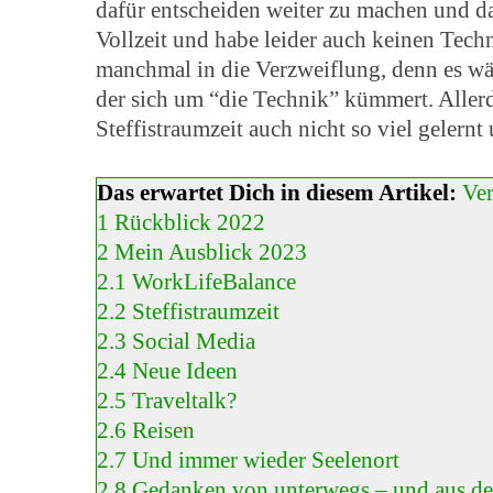
dafür entscheiden weiter zu machen und da
Vollzeit und habe leider auch keinen Techn
manchmal in die Verzweiflung, denn es wä
der sich um “die Technik” kümmert. Allerd
Steffistraumzeit auch nicht so viel gelernt 
Das erwartet Dich in diesem Artikel:
Ve
1
Rückblick 2022
2
Mein Ausblick 2023
2.1
WorkLifeBalance
2.2
Steffistraumzeit
2.3
Social Media
2.4
Neue Ideen
2.5
Traveltalk?
2.6
Reisen
2.7
Und immer wieder Seelenort
2.8
Gedanken von unterwegs – und aus d