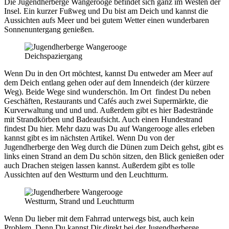
Die Jugendherberge Wangerooge befindet sich ganz im Westen der
Insel. Ein kurzer Fußweg und Du bist am Deich und kannst die
Aussichten aufs Meer und bei gutem Wetter einen wunderbaren
Sonnenuntergang genießen.
Deichspaziergang
Wenn Du in den Ort möchtest, kannst Du entweder am Meer auf
dem Deich entlang gehen oder auf dem Innendeich (der kürzere
Weg). Beide Wege sind wunderschön. Im Ort findest Du neben
Geschäften, Restaurants und Cafés auch zwei Supermärkte, die
Kurverwaltung und und und. Außerdem gibt es hier Badestrände
mit Strandkörben und Badeaufsicht. Auch einen Hundestrand
findest Du hier. Mehr dazu was Du auf Wangerooge alles erleben
kannst gibt es im nächsten Artikel. Wenn Du von der
Jugendherberge den Weg durch die Dünen zum Deich gehst, gibt es
links einen Strand an dem Du schön sitzen, den Blick genießen oder
auch Drachen steigen lassen kannst. Außerdem gibt es tolle
Aussichten auf den Westturm und den Leuchtturm.
Westturm, Strand und Leuchtturm
Wenn Du lieber mit dem Fahrrad unterwegs bist, auch kein
Problem. Denn Du kannst Dir direkt bei der Jugendherberge