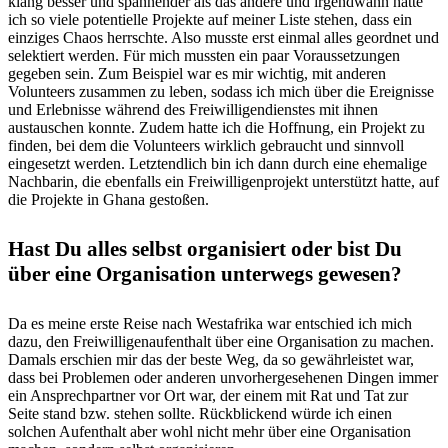
klang besser und spannender als das andere und irgendwann hatte
ich so viele potentielle Projekte auf meiner Liste stehen, dass ein
einziges Chaos herrschte. Also musste erst einmal alles geordnet und
selektiert werden. Für mich mussten ein paar Voraussetzungen
gegeben sein. Zum Beispiel war es mir wichtig, mit anderen
Volunteers zusammen zu leben, sodass ich mich über die Ereignisse
und Erlebnisse während des Freiwilligendienstes mit ihnen
austauschen konnte. Zudem hatte ich die Hoffnung, ein Projekt zu
finden, bei dem die Volunteers wirklich gebraucht und sinnvoll
eingesetzt werden. Letztendlich bin ich dann durch eine ehemalige
Nachbarin, die ebenfalls ein Freiwilligenprojekt unterstützt hatte, auf
die Projekte in Ghana gestoßen.
Hast Du alles selbst organisiert oder bist Du
über eine Organisation unterwegs gewesen?
Da es meine erste Reise nach Westafrika war entschied ich mich
dazu, den Freiwilligenaufenthalt über eine Organisation zu machen.
Damals erschien mir das der beste Weg, da so gewährleistet war,
dass bei Problemen oder anderen unvorhergesehenen Dingen immer
ein Ansprechpartner vor Ort war, der einem mit Rat und Tat zur
Seite stand bzw. stehen sollte. Rückblickend würde ich einen
solchen Aufenthalt aber wohl nicht mehr über eine Organisation