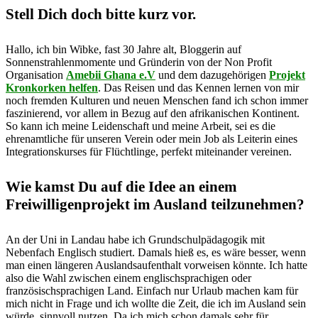
Stell Dich doch bitte kurz vor.
Hallo, ich bin Wibke, fast 30 Jahre alt, Bloggerin auf
Sonnenstrahlenmomente und Gründerin von der Non Profit
Organisation
Amebii Ghana e.V
und dem dazugehörigen
Projekt
Kronkorken helfen
. Das Reisen und das Kennen lernen von mir
noch fremden Kulturen und neuen Menschen fand ich schon immer
faszinierend, vor allem in Bezug auf den afrikanischen Kontinent.
So kann ich meine Leidenschaft und meine Arbeit, sei es die
ehrenamtliche für unseren Verein oder mein Job als Leiterin eines
Integrationskurses für Flüchtlinge, perfekt miteinander vereinen.
Wie kamst Du auf die Idee an einem
Freiwilligenprojekt im Ausland teilzunehmen?
An der Uni in Landau habe ich Grundschulpädagogik mit
Nebenfach Englisch studiert. Damals hieß es, es wäre besser, wenn
man einen längeren Auslandsaufenthalt vorweisen könnte. Ich hatte
also die Wahl zwischen einem englischsprachigen oder
französischsprachigen Land. Einfach nur Urlaub machen kam für
mich nicht in Frage und ich wollte die Zeit, die ich im Ausland sein
würde, sinnvoll nutzen. Da ich mich schon damals sehr für