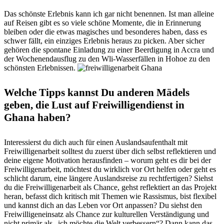
Das schönste Erlebnis kann ich gar nicht benennen. Ist man alleine
auf Reisen gibt es so viele schöne Momente, die in Erinnerung
bleiben oder die etwas magisches und besonderes haben, dass es
schwer fällt, ein einziges Erlebnis heraus zu picken. Aber sicher
gehören die spontane Einladung zu einer Beerdigung in Accra und
der Wochenendausflug zu den Wli-Wasserfällen in Hohoe zu den
schönsten Erlebnissen.
Welche Tipps kannst Du anderen Mädels
geben, die Lust auf Freiwilligendienst in
Ghana haben?
Interessierst du dich auch für einen Auslandsaufenthalt mit
Freiwilligenarbeit solltest du zuerst über dich selbst reflektieren und
deine eigene Motivation herausfinden – worum geht es dir bei der
Freiwilligenarbeit, möchtest du wirklich vor Ort helfen oder geht es
schlicht darum, eine längere Auslandsreise zu rechtfertigen? Siehst
du die Freiwilligenarbeit als Chance, gehst reflektiert an das Projekt
heran, befasst dich kritisch mit Themen wie Rassismus, bist flexibel
und kannst dich an das Leben vor Ort anpassen? Du siehst den
Freiwilligeneinsatz als Chance zur kulturellen Verständigung und
nicht primär als „ich möchte die Welt verbessern“? Dann kann das