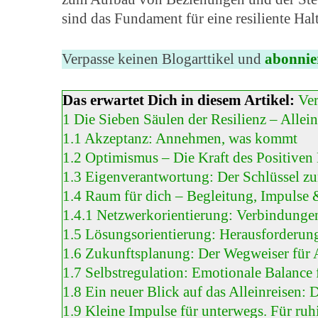
sind das Fundament für eine resiliente Ha
Verpasse keinen Blogarttikel und
abonnie
Das erwartet Dich in diesem Artikel:
Ve
1
Die Sieben Säulen der Resilienz – Allei
1.1
Akzeptanz: Annehmen, was kommt
1.2
Optimismus – Die Kraft des Positiven
1.3
Eigenverantwortung: Der Schlüssel zu
1.4
Raum für dich – Begleitung, Impulse 
1.4.1
Netzwerkorientierung: Verbindunge
1.5
Lösungsorientierung: Herausforderung
1.6
Zukunftsplanung: Der Wegweiser für 
1.7
Selbstregulation: Emotionale Balance 
1.8
Ein neuer Blick auf das Alleinreisen: 
1.9
Kleine Impulse für unterwegs. Für ru