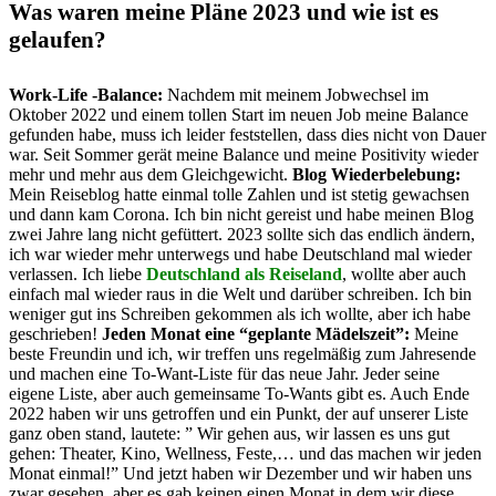
Was waren meine Pläne 2023 und wie ist es
gelaufen?
Work-Life -Balance:
Nachdem mit meinem Jobwechsel im
Oktober 2022 und einem tollen Start im neuen Job meine Balance
gefunden habe, muss ich leider feststellen, dass dies nicht von Dauer
war. Seit Sommer gerät meine Balance und meine Positivity wieder
mehr und mehr aus dem Gleichgewicht.
Blog Wiederbelebung:
Mein Reiseblog hatte einmal tolle Zahlen und ist stetig gewachsen
und dann kam Corona. Ich bin nicht gereist und habe meinen Blog
zwei Jahre lang nicht gefüttert. 2023 sollte sich das endlich ändern,
ich war wieder mehr unterwegs und habe Deutschland mal wieder
verlassen. Ich liebe
Deutschland als Reiseland
, wollte aber auch
einfach mal wieder raus in die Welt und darüber schreiben. Ich bin
weniger gut ins Schreiben gekommen als ich wollte, aber ich habe
geschrieben!
Jeden Monat eine “geplante Mädelszeit”:
Meine
beste Freundin und ich, wir treffen uns regelmäßig zum Jahresende
und machen eine To-Want-Liste für das neue Jahr. Jeder seine
eigene Liste, aber auch gemeinsame To-Wants gibt es. Auch Ende
2022 haben wir uns getroffen und ein Punkt, der auf unserer Liste
ganz oben stand, lautete: ” Wir gehen aus, wir lassen es uns gut
gehen: Theater, Kino, Wellness, Feste,… und das machen wir jeden
Monat einmal!” Und jetzt haben wir Dezember und wir haben uns
zwar gesehen, aber es gab keinen einen Monat in dem wir diese