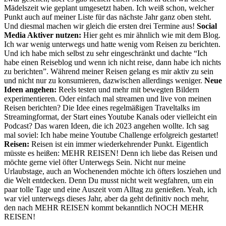
Mädelszeit wie geplant umgesetzt haben. Ich weiß schon, welcher
Punkt auch auf meiner Liste für das nächste Jahr ganz oben steht.
Und diesmal machen wir gleich die ersten drei Termine aus!
Social
Media Aktiver nutzen:
Hier geht es mir ähnlich wie mit dem Blog.
Ich war wenig unterwegs und hatte wenig vom Reisen zu berichten.
Und ich habe mich selbst zu sehr eingeschränkt und dachte “Ich
habe einen Reiseblog und wenn ich nicht reise, dann habe ich nichts
zu berichten”. Während meiner Reisen gelang es mir aktiv zu sein
und nicht nur zu konsumieren, dazwischen allerdings weniger.
Neue
Ideen angehen:
Reels testen und mehr mit bewegten Bildern
experimentieren. Oder einfach mal streamen und live von meinen
Reisen berichten? Die Idee eines regelmäßigen Traveltalks im
Streamingformat, der Start eines Youtube Kanals oder vielleicht ein
Podcast? Das waren Ideen, die ich 2023 angehen wollte. Ich sag
mal soviel: Ich habe meine Youtube Challenge erfolgreich gestartet!
Reisen:
Reisen ist ein immer wiederkehrender Punkt. Eigentlich
müsste es heißen: MEHR REISEN! Denn ich liebe das Reisen und
möchte gerne viel öfter Unterwegs Sein. Nicht nur meine
Urlaubstage, auch an Wochenenden möchte ich öfters losziehen und
die Welt entdecken. Denn Du musst nicht weit wegfahren, um ein
paar tolle Tage und eine Auszeit vom Alltag zu genießen. Yeah, ich
war viel unterwegs dieses Jahr, aber da geht definitiv noch mehr,
den nach MEHR REISEN kommt bekanntlich NOCH MEHR
REISEN!