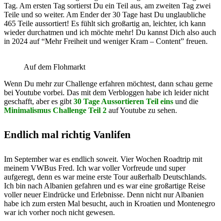
Tag. Am ersten Tag sortierst Du ein Teil aus, am zweiten Tag zwei
Teile und so weiter. Am Ender der 30 Tage hast Du unglaubliche
465 Teile aussortiert! Es fühlt sich großartig an, leichter, ich kann
wieder durchatmen und ich möchte mehr! Du kannst Dich also auch
in 2024 auf “Mehr Freiheit und weniger Kram – Content” freuen.
Auf dem Flohmarkt
Wenn Du mehr zur Challenge erfahren möchtest, dann schau gerne
bei Youtube vorbei. Das mit dem Verbloggen habe ich leider nicht
geschafft, aber es gibt
30 Tage Aussortieren Teil eins
und die
Minimalismus Challenge Teil 2
auf Youtube zu sehen.
Endlich mal richtig Vanlifen
Im September war es endlich soweit. Vier Wochen Roadtrip mit
meinem VWBus Fred. Ich war voller Vorfreude und super
aufgeregt, denn es war meine erste Tour außerhalb Deutschlands.
Ich bin nach Albanien gefahren und es war eine großartige Reise
voller neuer Eindrücke und Erlebnisse. Denn nicht nur Albanien
habe ich zum ersten Mal besucht, auch in Kroatien und Montenegro
war ich vorher noch nicht gewesen.