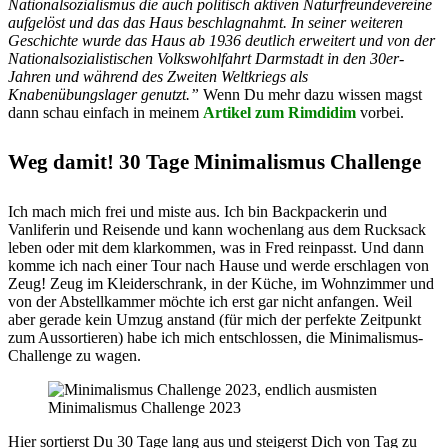
Nationalsozialismus die auch politisch aktiven Naturfreundevereine
aufgelöst und das das Haus beschlagnahmt.
In seiner weiteren
Geschichte wurde das Haus ab 1936 deutlich erweitert und von der
Nationalsozialistischen Volkswohlfahrt Darmstadt in den 30er-
Jahren und während des Zweiten Weltkriegs als
Knabenübungslager genutzt.”
Wenn Du mehr dazu wissen magst
dann schau einfach in meinem
Artikel zum Rimdidim
vorbei.
Weg damit! 30 Tage Minimalismus Challenge
Ich mach mich frei und miste aus. Ich bin Backpackerin und
Vanliferin und Reisende und kann wochenlang aus dem Rucksack
leben oder mit dem klarkommen, was in Fred reinpasst. Und dann
komme ich nach einer Tour nach Hause und werde erschlagen von
Zeug! Zeug im Kleiderschrank, in der Küche, im Wohnzimmer und
von der Abstellkammer möchte ich erst gar nicht anfangen. Weil
aber gerade kein Umzug anstand (für mich der perfekte Zeitpunkt
zum Aussortieren) habe ich mich entschlossen, die Minimalismus-
Challenge zu wagen.
Minimalismus Challenge 2023
Hier sortierst Du 30 Tage lang aus und steigerst Dich von Tag zu