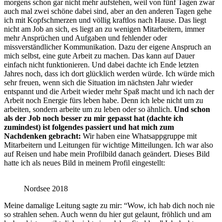
morgens schon gar nicht mehr aufstehen, weil von fünf Tagen zwar
auch mal zwei schöne dabei sind, aber an den anderen Tagen gehe
ich mit Kopfschmerzen und völlig kraftlos nach Hause. Das liegt
nicht am Job an sich, es liegt an zu wenigen Mitarbeitern, immer
mehr Ansprüchen und Aufgaben und fehlender oder
missverständlicher Kommunikation. Dazu der eigene Anspruch an
mich selbst, eine gute Arbeit zu machen. Das kann auf Dauer
einfach nicht funktionieren. Und dabei dachte ich Ende letzten
Jahres noch, dass ich dort glücklich werden würde. Ich würde mich
sehr freuen, wenn sich die Situation im nächsten Jahr wieder
entspannt und die Arbeit wieder mehr Spaß macht und ich nach der
Arbeit noch Energie fürs leben habe. Denn ich lebe nicht um zu
arbeiten, sondern arbeite um zu leben oder so ähnlich.
Und schon
als der Job noch besser zu mir gepasst hat (dachte ich
zumindest) ist folgendes passiert und hat mich zum
Nachdenken gebracht:
Wir haben eine Whatsappgruppe mit
Mitarbeitern und Leitungen für wichtige Mitteilungen. Ich war also
auf Reisen und habe mein Profilbild danach geändert. Dieses Bild
hatte ich als neues Bild in meinem Profil eingestellt:
Nordsee 2018
Meine damalige Leitung sagte zu mir: “Wow, ich hab dich noch nie
so strahlen sehen. Auch wenn du hier gut gelaunt, fröhlich und am