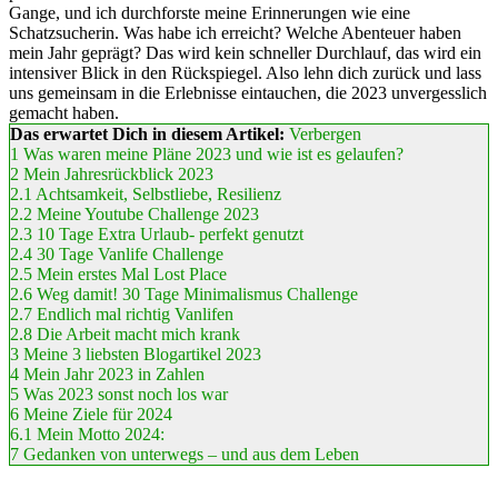
Gange, und ich durchforste meine Erinnerungen wie eine
Schatzsucherin. Was habe ich erreicht? Welche Abenteuer haben
mein Jahr geprägt? Das wird kein schneller Durchlauf, das wird ein
intensiver Blick in den Rückspiegel. Also lehn dich zurück und lass
uns gemeinsam in die Erlebnisse eintauchen, die 2023 unvergesslich
gemacht haben.
Das erwartet Dich in diesem Artikel:
Verbergen
1
Was waren meine Pläne 2023 und wie ist es gelaufen?
2
Mein Jahresrückblick 2023
2.1
Achtsamkeit, Selbstliebe, Resilienz
2.2
Meine Youtube Challenge 2023
2.3
10 Tage Extra Urlaub- perfekt genutzt
2.4
30 Tage Vanlife Challenge
2.5
Mein erstes Mal Lost Place
2.6
Weg damit! 30 Tage Minimalismus Challenge
2.7
Endlich mal richtig Vanlifen
2.8
Die Arbeit macht mich krank
3
Meine 3 liebsten Blogartikel 2023
4
Mein Jahr 2023 in Zahlen
5
Was 2023 sonst noch los war
6
Meine Ziele für 2024
6.1
Mein Motto 2024:
7
Gedanken von unterwegs – und aus dem Leben