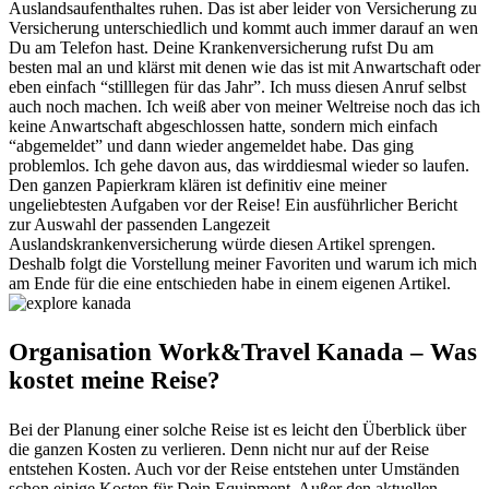
Auslandsaufenthaltes ruhen. Das ist aber leider von Versicherung zu
Versicherung unterschiedlich und kommt auch immer darauf an wen
Du am Telefon hast. Deine Krankenversicherung rufst Du am
besten mal an und klärst mit denen wie das ist mit Anwartschaft oder
eben einfach “stilllegen für das Jahr”. Ich muss diesen Anruf selbst
auch noch machen. Ich weiß aber von meiner Weltreise noch das ich
keine Anwartschaft abgeschlossen hatte, sondern mich einfach
“abgemeldet” und dann wieder angemeldet habe. Das ging
problemlos. Ich gehe davon aus, das wirddiesmal wieder so laufen.
Den ganzen Papierkram klären ist definitiv eine meiner
ungeliebtesten Aufgaben vor der Reise! Ein ausführlicher Bericht
zur Auswahl der passenden Langezeit
Auslandskrankenversicherung würde diesen Artikel sprengen.
Deshalb folgt die Vorstellung meiner Favoriten und warum ich mich
am Ende für die eine entschieden habe in einem eigenen Artikel.
Organisation Work&Travel Kanada – Was
kostet meine Reise?
Bei der Planung einer solche Reise ist es leicht den Überblick über
die ganzen Kosten zu verlieren. Denn nicht nur auf der Reise
entstehen Kosten. Auch vor der Reise entstehen unter Umständen
schon einige Kosten für Dein Equipment. Außer den aktuellen