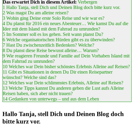
Das erwartet Dich in diesem Artikel:
Verbergen
1
Hallo Tanja, stell Dich und Deinen Blog doch bitte kurz vor.
2
Was magst Du am alleine reisen?
3
Wohin ging Deine erste Solo Reise und wie war es?
4
Du planst für 2016 ein neues Abenteuer… Wie kamst Du auf die
Idee mit dem Island mit dem Fahrrad zu umrunden?
5
Im Sommer soll es los gehen. Seit wann planst Du?
6
Welche organisatorischen Hürden gibt es zu überwinden?
7
Hast Du zwischenzeitlich Bedenken? Welche?
8
Du planst diese Reise bewusst alleine… Warum?
9
Wie reagieren Freunde und Familie auf Dein Vorhaben Island mit
dem Fahrrad zu umrunden?
10
Welches war Dein bisher schönstes Erlebnis Alleine auf Reisen?
11
Gibt es Situationen in denen Du Dir einen Reisepartner
wünschst? Welche sind das?
12
Welches war Dein schlimmstes Erlebnis, Alleine auf Reisen?
13
Welche Tipps kannst Du anderen geben die Lust aufs Alleine
Reisen haben, sich aber nicht trauen?
14
Gedanken von unterwegs – und aus dem Leben
Hallo Tanja, stell Dich und Deinen Blog doch
bitte kurz vor.