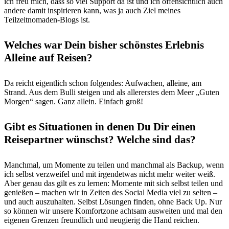
ich freu mich, dass so viel Support da ist und ich offensichtlich auch
andere damit inspirieren kann, was ja auch Ziel meines
Teilzeitnomaden-Blogs ist.
Welches war Dein bisher schönstes Erlebnis
Alleine auf Reisen?
Da reicht eigentlich schon folgendes: Aufwachen, alleine, am
Strand. Aus dem Bulli steigen und als allererstes dem Meer „Guten
Morgen“ sagen. Ganz allein. Einfach groß!
Gibt es Situationen in denen Du Dir einen
Reisepartner wünschst? Welche sind das?
Manchmal, um Momente zu teilen und manchmal als Backup, wenn
ich selbst verzweifel und mit irgendetwas nicht mehr weiter weiß.
Aber genau das gilt es zu lernen: Momente mit sich selbst teilen und
genießen – machen wir in Zeiten des Social Media viel zu selten –
und auch auszuhalten. Selbst Lösungen finden, ohne Back Up. Nur
so können wir unsere Komfortzone achtsam ausweiten und mal den
eigenen Grenzen freundlich und neugierig die Hand reichen.