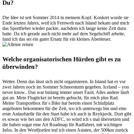
Du?
Die Idee ist seit Sommer 2014 in meinem Kopf. Konkret wurde sie
Ende letzten Jahres, weil ich Fernweh nach Island bekam und mich
das Sportfieber wieder packte, nachdem ich lange keine Zeit dazu
hatte. Da ich gerade auch nicht mehr auf dem Segelschiff arbeite,
fand ich das sei ein guter Ersatz für ein kleines Abenteuer.
Welche organisatorischen Hürden gibt es zu
überwinden?
Wetter. Denn das lässt sich nicht organisieren. In Island hat es vor
zwei Jahren noch im Sommer Schneesturm gegeben. Iceland – you
never know.. Das war bislang immer unser Fazit. Alles andere läuft
gut an. Mein Flugticket ist bereits gebucht, für mich plus Rad.
Meine Transportbox für ́s Bike hat bereits einen Schlafplatz
angeboten bekommen für die Zeit, wo ich unterwegs bin und eine
erste Anlaufstelle für den Start habe ich auch in Reykjavik. Dort gibt
es sowas wie bei uns den ADFC, so würd ich ́s mal übersetzen und
die haben sogar eine Art Roadmap für Radfahrer, mit wichtigen
Infos. In den Westfjorden traf ich einen Asiaten, der 500km zurück