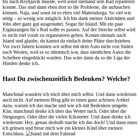
bis nach Reykjavik musste, weil sonst niemand sein Rad reparieren
konnte. Das sind dann eben dort so die Probleme, die auftauchen
können. Naja, und sonst ist es eben viel Materialorga. So viel wie
nötig – so wenig wie möglich. Ich bin dank meiner Aktivitäten und
Jobs aber ganz gut ausgestattet. Sogar für Island. Mit ein paar
Ergänzungen für ́s Rad sollte es passen. Auf der Strecke selbst wird
es nicht viel vorab zu organisieren geben. Komm niemals nach
Island und glaube, du kannst da einfach deine Pläne durchziehen.
Vor zwei Jahren konnten wir selbst mit dem Auto nicht von Süden
nach Westen, weil es so stürmisch war, dass sämtlichen Autos die
Scheiben eingedrückt wurden. Das wäre dann da so die Liga der
Hürden denke ich..
Hast Du zwischenzeitlich Bedenken? Welche?
Manchmal wundere ich mich über mich selbst. Und dann wiederum
auch nicht. Auf meinem Blog gibt es einen ganz schönen Artikel
dazu, warum ich das mache und wie ich mit Bedenken umgehe.
Klar, manchmal denke ich über das Wetter nach. Oder über die
Steigungen. Oder über die vielen Kilometer. Und dann denke ich
wiederum: Hey, genau deshalb mache ich das doch! Und dann muss
ich grinsen und freue mich wie ein kleines Kind über meinen
Entschluss.