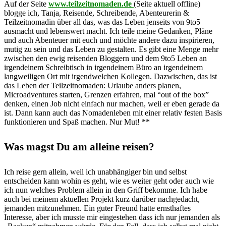
Auf der Seite
www.teilzeitnomaden.de
(Seite aktuell offline)
blogge ich, Tanja, Reisende, Schreibende, Abenteurerin &
Teilzeitnomadin über all das, was das Leben jenseits von 9to5
ausmacht und lebenswert macht. Ich teile meine Gedanken, Pläne
und auch Abenteuer mit euch und möchte andere dazu inspirieren,
mutig zu sein und das Leben zu gestalten. Es gibt eine Menge mehr
zwischen den ewig reisenden Bloggern und dem 9to5 Leben an
irgendeinem Schreibtisch in irgendeinem Büro an irgendeinem
langweiligen Ort mit irgendwelchen Kollegen. Dazwischen, das ist
das Leben der Teilzeitnomaden: Urlaube anders planen,
Microadventures starten, Grenzen erfahren, mal “out of the box”
denken, einen Job nicht einfach nur machen, weil er eben gerade da
ist. Dann kann auch das Nomadenleben mit einer relativ festen Basis
funktionieren und Spaß machen. Nur Mut! **
Was magst Du am alleine reisen?
Ich reise gern allein, weil ich unabhängiger bin und selbst
entscheiden kann wohin es geht, wie es weiter geht oder auch wie
ich nun welches Problem allein in den Griff bekomme. Ich habe
auch bei meinem aktuellen Projekt kurz darüber nachgedacht,
jemanden mitzunehmen. Ein guter Freund hatte ernsthaftes
Interesse, aber ich musste mir eingestehen dass ich nur jemanden als