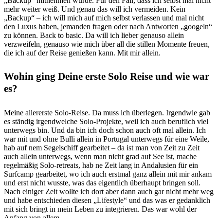
„Backup“ mitnehmen würde. Für den Fall, dass ich selbst mal nicht
mehr weiter weiß. Und genau das will ich vermeiden. Kein
„Backup“ – ich will mich auf mich selbst verlassen und mal nicht
den Luxus haben, jemanden fragen oder nach Antworten „googeln“
zu können. Back to basic. Da will ich lieber genauso allein
verzweifeln, genauso wie mich über all die stillen Momente freuen,
die ich auf der Reise genießen kann. Mit mir allein.
Wohin ging Deine erste Solo Reise und wie war
es?
Meine allererste Solo-Reise. Da muss ich überlegen. Irgendwie gab
es ständig irgendwelche Solo-Projekte, weil ich auch beruflich viel
unterwegs bin. Und da bin ich doch schon auch oft mal allein. Ich
war mit und ohne Bulli allein in Portugal unterwegs für eine Weile,
hab auf nem Segelschiff gearbeitet – da ist man von Zeit zu Zeit
auch allein unterwegs, wenn man nicht grad auf See ist, mache
regelmäßig Solo-retreats, hab ne Zeit lang in Andalusien für ein
Surfcamp gearbeitet, wo ich auch erstmal ganz allein mit mir ankam
und erst nicht wusste, was das eigentlich überhaupt bringen soll.
Nach einiger Zeit wollte ich dort aber dann auch gar nicht mehr weg
und habe entschieden diesen „Lifestyle“ und das was er gedanklich
mit sich bringt in mein Leben zu integrieren. Das war wohl der
Anfang von allem…