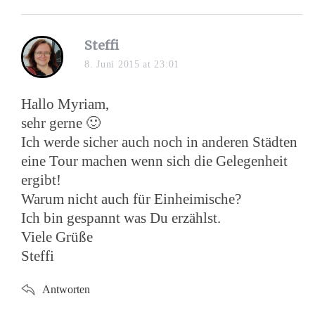
s
Steffi
a
8. Juni 2015 at 23:01
y
s
Hallo Myriam,
:
sehr gerne 🙂
Ich werde sicher auch noch in anderen Städten
eine Tour machen wenn sich die Gelegenheit
ergibt!
Warum nicht auch für Einheimische?
Ich bin gespannt was Du erzählst.
Viele Grüße
Steffi
Antworten