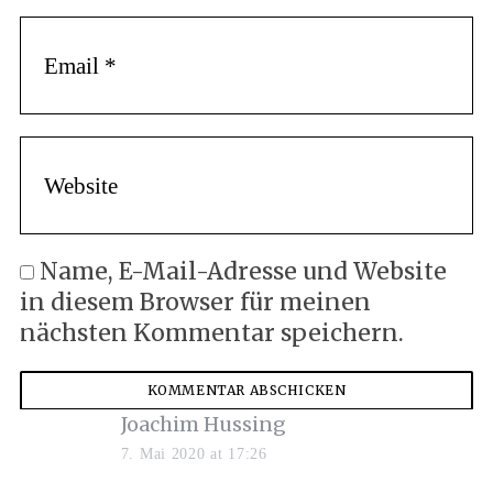
Name, E-Mail-Adresse und Website
in diesem Browser für meinen
nächsten Kommentar speichern.
s
Joachim Hussing
a
7. Mai 2020 at 17:26
y