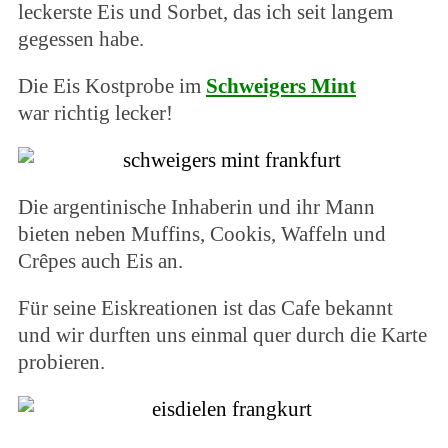
leckerste Eis und Sorbet, das ich seit langem
gegessen habe.
Die Eis Kostprobe im
Schweigers Mint
war richtig lecker!
Die argentinische Inhaberin und ihr Mann
S
e
bieten neben Muffins, Cookis, Waffeln und
a
Crêpes auch Eis an.
r
c
Für seine Eiskreationen ist das Cafe bekannt
h
und wir durften uns einmal quer durch die Karte
f
o
probieren.
r
: