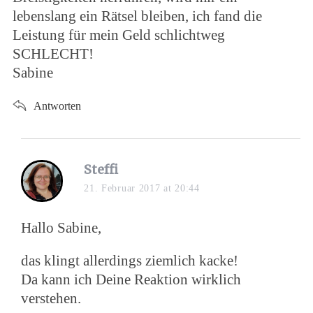
lebenslang ein Rätsel bleiben, ich fand die
Leistung für mein Geld schlichtweg
SCHLECHT!
Sabine
Antworten
s
Steffi
a
21. Februar 2017 at 20:44
y
s
Hallo Sabine,
:
das klingt allerdings ziemlich kacke!
Da kann ich Deine Reaktion wirklich
verstehen.