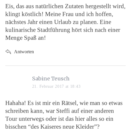
s
Eis, das aus natürlichen Zutaten hergestellt wird,
:
klingt köstlich! Meine Frau und ich hoffen,
nächstes Jahr einen Urlaub zu planen. Eine
kulinarische Stadtführung hört sich nach einer
Menge Spaß an!
Antworten
s
Sabine Teusch
a
21. Februar 2017 at 18:43
y
s
Hahaha! Es ist mir ein Rätsel, wie man so etwas
:
schreiben kann, war Steffi auf einer anderen
Tour unterwegs oder ist das hier alles so ein
bisschen “des Kaiseres neue Kleider”?