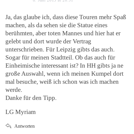
8. Juni 2015 at 20:51
y
s
Ja, das glaube ich, dass diese Touren mehr Spaß
:
machen, als da sehen sie die Statue eines
berühmten, aber toten Mannes und hier hat er
gelebt und dort wurde der Vertrag
unterschrieben. Für Leipzig gibts das auch.
Sogar für meinen Stadtteil. Ob das auch für
Einheimische interessant ist? In HH gibts ja ne
große Auswahl, wenn ich meinen Kumpel dort
mal besuche, weiß ich schon was ich machen
werde.
Danke für den Tipp.
LG Myriam
Antworten