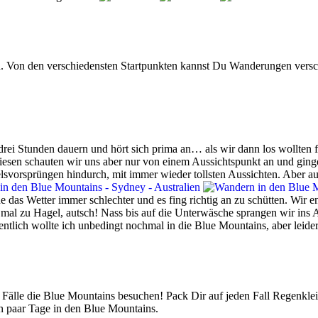
. Von den verschiedensten Startpunkten kannst Du Wanderungen versc
 drei Stunden dauern und hört sich prima an… als wir dann los wollten fi
, diesen schauten wir uns aber nur von einem Aussichtspunkt an und gi
elsvorsprüngen hindurch, mit immer wieder tollsten Aussichten. Aber 
 das Wetter immer schlechter und es fing richtig an zu schütten. Wi
al zu Hagel, autsch! Nass bis auf die Unterwäsche sprangen wir ins A
entlich wollte ich unbedingt nochmal in die Blue Mountains, aber leider 
 Fälle die Blue Mountains besuchen! Pack Dir auf jeden Fall Regenkle
ein paar Tage in den Blue Mountains.