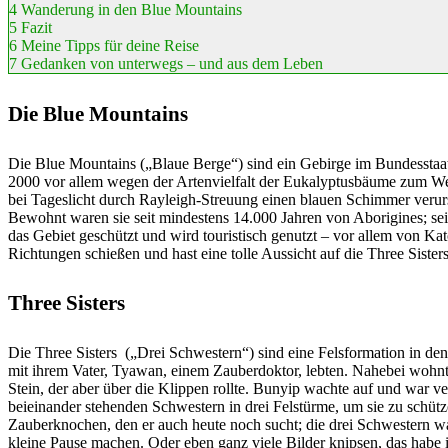
4
Wanderung in den Blue Mountains
5
Fazit
6
Meine Tipps für deine Reise
7
Gedanken von unterwegs – und aus dem Leben
Die Blue Mountains
Die Blue Mountains („Blaue Berge“) sind ein Gebirge im Bundessta
2000 vor allem wegen der Artenvielfalt der Eukalyptusbäume zum Wel
bei Tageslicht durch Rayleigh-Streuung einen blauen Schimmer verur
Bewohnt waren sie seit mindestens 14.000 Jahren von Aborigines; se
das Gebiet geschützt und wird touristisch genutzt – vor allem von 
Richtungen schießen und hast eine tolle Aussicht auf die Three Sister
Three Sisters
Die Three Sisters („Drei Schwestern“) sind eine Felsformation in de
mit ihrem Vater, Tyawan, einem Zauberdoktor, lebten. Nahebei wohnte
Stein, der aber über die Klippen rollte. Bunyip wachte auf und war v
beieinander stehenden Schwestern in drei Felstürme, um sie zu schüt
Zauberknochen, den er auch heute noch sucht; die drei Schwestern wa
kleine Pause machen. Oder eben ganz viele Bilder knipsen, das habe 