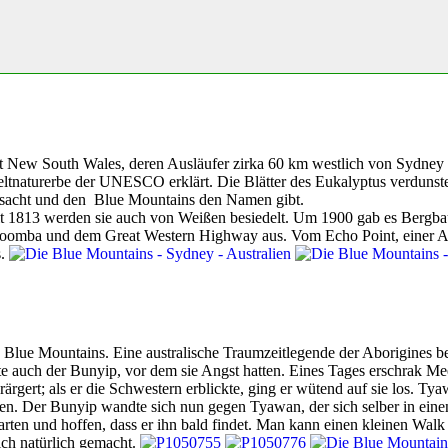
at New South Wales, deren Ausläufer zirka 60 km westlich von Sydne
tnaturerbe der UNESCO erklärt. Die Blätter des Eukalyptus verdunsten 
sacht und den
Blue Mountains den Namen gibt.
it 1813 werden sie auch von Weißen besiedelt. Um 1900 gab es Bergbau 
Katoomba und dem Great Western Highway aus. Vom Echo Point, einer Au
s.
n Blue Mountains. Eine australische Traumzeitlegende der Aborigines 
 auch der Bunyip, vor dem sie Angst hatten. Eines Tages erschrak Meeh
erärgert; als er die Schwestern erblickte, ging er wütend auf sie los.
zen. Der Bunyip wandte sich nun gegen Tyawan, der sich selber in ein
rten und hoffen, dass er ihn bald findet. Man kann einen kleinen Walk 
ich natürlich gemacht.