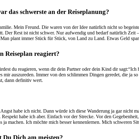
ar das schwerste an der Reiseplanung?
lie. Mein Freund. Die waren von der Idee natürlich nicht so begeiste
itt. Der Rest ist nicht schwer. Nur aufwendig und bedarf natürlich Ze
. Man plant immer Stück für Stück, von Land zu Land. Etwas Geld spa
n Reiseplan reagiert?
ürdest du reagieren, wenn dir dein Partner oder dein Kind dir sagt:“
s mir auszureden. Immer von den schlimmen Dingen geredet, die ja so p
t, dann definitiv wert.
Angst habe ich nicht. Dann würde ich diese Wanderung ja gar nicht mac
. Respekt habe ich aber. Einfach vor der Strecke. Vor den Gegebenheit
 ja machen. Ich möchte mich besser kennenlernen. Mich schweren Situ
 Du Dich am meisten?