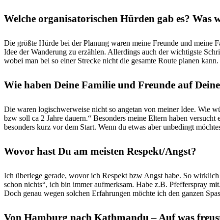
Welche organisatorischen Hürden gab es? Was w
Die größte Hürde bei der Planung waren meine Freunde und meine Fami
Idee der Wanderung zu erzählen. Allerdings auch der wichtigste Schr
wobei man bei so einer Strecke nicht die gesamte Route planen kann
Wie haben Deine Familie und Freunde auf Deine
Die waren logischwerweise nicht so angetan von meiner Idee. Wie w
bzw soll ca 2 Jahre dauern.“ Besonders meine Eltern haben versucht e
besonders kurz vor dem Start. Wenn du etwas aber unbedingt möchtes
Wovor hast Du am meisten Respekt/Angst?
Ich überlege gerade, wovor ich Respekt bzw Angst habe. So wirklich 
schon nichts“, ich bin immer aufmerksam. Habe z.B. Pfefferspray mit
Doch genau wegen solchen Erfahrungen möchte ich den ganzen Spass
Von Hamburg nach Kathmandu – Auf was freust