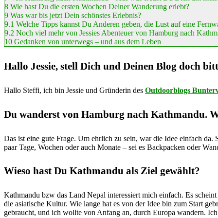
8
Wie hast Du die ersten Wochen Deiner Wanderung erlebt?
9
Was war bis jetzt Dein schönstes Erlebnis?
9.1
Welche Tipps kannst Du Anderen geben, die Lust auf eine Fernwa
9.2
Noch viel mehr von Jessies Abenteuer von Hamburg nach Kathma
10
Gedanken von unterwegs – und aus dem Leben
Hallo Jessie, stell Dich und Deinen Blog doch bitt
Hallo Steffi, ich bin Jessie und Gründerin des
Outdoorblogs Bunter
Du wanderst von Hamburg nach Kathmandu. Wie
Das ist eine gute Frage. Um ehrlich zu sein, war die Idee einfach da
paar Tage, Wochen oder auch Monate – sei es Backpacken oder Wand
Wieso hast Du Kathmandu als Ziel gewählt?
Kathmandu bzw das Land Nepal interessiert mich einfach. Es scheint s
die asiatische Kultur. Wie lange hat es von der Idee bin zum Start 
gebraucht, und ich wollte von Anfang an, durch Europa wandern. Ic