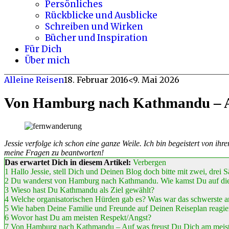
Persönliches
Rückblicke und Ausblicke
Schreiben und Wirken
Bücher und Inspiration
Für Dich
Über mich
Alleine Reisen
18. Februar 2016
<9. Mai 2026
Von Hamburg nach Kathmandu – Al
Jessie verfolge ich schon eine ganze Weile. Ich bin begeistert von 
meine Fragen zu beantworten!
Das erwartet Dich in diesem Artikel:
Verbergen
1
Hallo Jessie, stell Dich und Deinen Blog doch bitte mit zwei, drei S
2
Du wanderst von Hamburg nach Kathmandu. Wie kamst Du auf die
3
Wieso hast Du Kathmandu als Ziel gewählt?
4
Welche organisatorischen Hürden gab es? Was war das schwerste a
5
Wie haben Deine Familie und Freunde auf Deinen Reiseplan reagie
6
Wovor hast Du am meisten Respekt/Angst?
7
Von Hamburg nach Kathmandu – Auf was freust Du Dich am meis