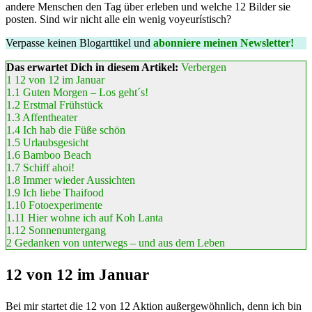
andere Menschen den Tag über erleben und welche 12 Bilder sie
posten. Sind wir nicht alle ein wenig voyeurístisch?
Verpasse keinen Blogarttikel und
abonniere meinen Newsletter!
Das erwartet Dich in diesem Artikel:
Verbergen
1
12 von 12 im Januar
1.1
Guten Morgen – Los geht´s!
1.2
Erstmal Frühstück
1.3
Affentheater
1.4
Ich hab die Füße schön
1.5
Urlaubsgesicht
1.6
Bamboo Beach
1.7
Schiff ahoi!
1.8
Immer wieder Aussichten
1.9
Ich liebe Thaifood
1.10
Fotoexperimente
1.11
Hier wohne ich auf Koh Lanta
1.12
Sonnenuntergang
2
Gedanken von unterwegs – und aus dem Leben
12 von 12 im Januar
Bei mir startet die 12 von 12 Aktion außergewöhnlich, denn ich bin