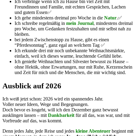
Ich verbringe wenn ich zu Hause bin viel Zeit mit
Freundinnen und Familie, mit echten Gesprächen, Lachen
und gutem Essen✅
Ich gehe mindestens dreimal pro Woche in die
Natur
.✅
Ich schreibe regelmäßig in
mein Journal
, mindestens dreimal
pro Woche, um Gedanken festzuhalten und mir selbst nah zu
bleiben.
bei jedem Zwischenstopp zu Hause, gibt es einen
“Pferdesonntag”, ganz egal an welchem Tag ✅
Ich erkunde drei mir noch unbekannte Weihnachtsmärkte,
einfach, weil ich dieses warme, leuchtende Gefühl liebe.
Ich genieße Weihnachten und Silvester bewusst zu Hause –
ohne Hektik, ohne Erwartungen, nur mit Ruhe, Kerzenschein
und Zeit für mich und die Menschen, die mir wichtig sind.
Ausblick auf 2026
Ich weiß jetzt schon: 2026 wird ein spannendes Jahr.
Voller neuer Ideen, Wege und Begegnungen.
Doch bevor es losgeht, will ich den Dezember ganz bewusst
ausklingen lassen – mit
Dankbarkeit
für all das, was war, und mit
Vorfreude auf das, was kommt.
Denn jedes Jahr, jede Reise und jedes
kleine Abenteuer
beginnt mit