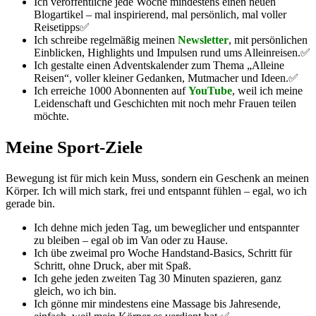
Ich veröffentliche jede Woche mindestens einen neuen
Blogartikel – mal inspirierend, mal persönlich, mal voller
Reisetipps✅
Ich schreibe regelmäßig meinen
Newsletter
, mit persönlichen
Einblicken, Highlights und Impulsen rund ums Alleinreisen.✅
Ich gestalte einen Adventskalender zum Thema „Alleine
Reisen“, voller kleiner Gedanken, Mutmacher und Ideen.✅
Ich erreiche 1000 Abonnenten auf
YouTube
, weil ich meine
Leidenschaft und Geschichten mit noch mehr Frauen teilen
möchte.
Meine Sport-Ziele
Bewegung ist für mich kein Muss, sondern ein Geschenk an meinen
Körper. Ich will mich stark, frei und entspannt fühlen – egal, wo ich
gerade bin.
Ich dehne mich jeden Tag, um beweglicher und entspannter
zu bleiben – egal ob im Van oder zu Hause.
Ich übe zweimal pro Woche Handstand-Basics, Schritt für
Schritt, ohne Druck, aber mit Spaß.
Ich gehe jeden zweiten Tag 30 Minuten spazieren, ganz
gleich, wo ich bin.
Ich gönne mir mindestens eine Massage bis Jahresende,