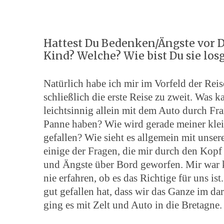
Hattest Du Bedenken/Ängste vor D
S
Kind? Welche? Wie bist Du sie lo
e
a
r
Natürlich habe ich mir im Vorfeld der Rei
c
schließlich die erste Reise zu zweit. Was 
h
leichtsinnig allein mit dem Auto durch Fra
f
Panne haben? Wie wird gerade meiner kle
o
r
gefallen? Wie sieht es allgemein mit unser
:
einige der Fragen, die mir durch den Kopf
und Ängste über Bord geworfen. Mir war kl
nie erfahren, ob es das Richtige für uns ist
gut gefallen hat, dass wir das Ganze im d
ging es mit Zelt und Auto in die Bretagne.