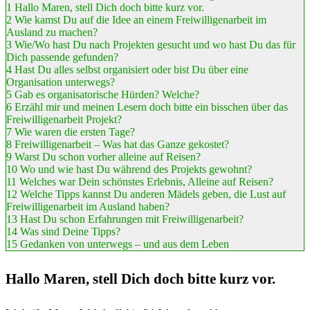
1
Hallo Maren, stell Dich doch bitte kurz vor.
2
Wie kamst Du auf die Idee an einem Freiwilligenarbeit im
Ausland zu machen?
3
Wie/Wo hast Du nach Projekten gesucht und wo hast Du das für
Dich passende gefunden?
4
Hast Du alles selbst organisiert oder bist Du über eine
Organisation unterwegs?
5
Gab es organisatorische Hürden? Welche?
6
Erzähl mir und meinen Lesern doch bitte ein bisschen über das
Freiwilligenarbeit Projekt?
7
Wie waren die ersten Tage?
8
Freiwilligenarbeit – Was hat das Ganze gekostet?
9
Warst Du schon vorher alleine auf Reisen?
10
Wo und wie hast Du während des Projekts gewohnt?
11
Welches war Dein schönstes Erlebnis, Alleine auf Reisen?
12
Welche Tipps kannst Du anderen Mädels geben, die Lust auf
Freiwilligenarbeit im Ausland haben?
13
Hast Du schon Erfahrungen mit Freiwilligenarbeit?
14
Was sind Deine Tipps?
15
Gedanken von unterwegs – und aus dem Leben
Hallo Maren, stell Dich doch bitte kurz vor.