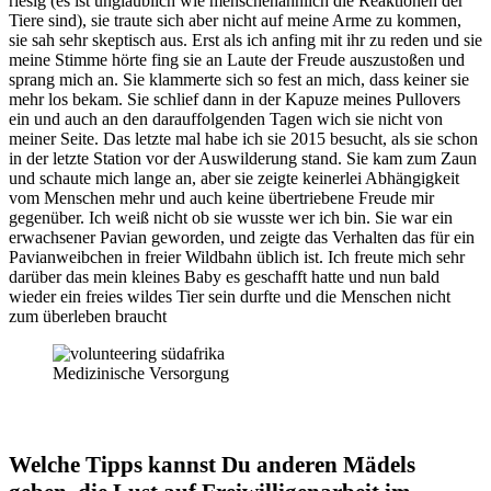
riesig (es ist unglaublich wie menschenähnlich die Reaktionen der
Tiere sind), sie traute sich aber nicht auf meine Arme zu kommen,
sie sah sehr skeptisch aus. Erst als ich anfing mit ihr zu reden und sie
meine Stimme hörte fing sie an Laute der Freude auszustoßen und
sprang mich an. Sie klammerte sich so fest an mich, dass keiner sie
mehr los bekam. Sie schlief dann in der Kapuze meines Pullovers
ein und auch an den darauffolgenden Tagen wich sie nicht von
meiner Seite. Das letzte mal habe ich sie 2015 besucht, als sie schon
in der letzte Station vor der Auswilderung stand. Sie kam zum Zaun
und schaute mich lange an, aber sie zeigte keinerlei Abhängigkeit
vom Menschen mehr und auch keine übertriebene Freude mir
gegenüber. Ich weiß nicht ob sie wusste wer ich bin. Sie war ein
erwachsener Pavian geworden, und zeigte das Verhalten das für ein
Pavianweibchen in freier Wildbahn üblich ist. Ich freute mich sehr
darüber das mein kleines Baby es geschafft hatte und nun bald
wieder ein freies wildes Tier sein durfte und die Menschen nicht
zum überleben braucht
Medizinische Versorgung
Welche Tipps kannst Du anderen Mädels