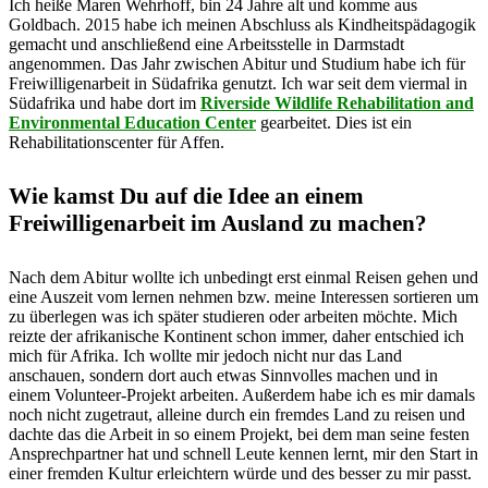
Ich heiße Maren Wehrhoff, bin 24 Jahre alt und komme aus
Goldbach. 2015 habe ich meinen Abschluss als Kindheitspädagogik
gemacht und anschließend eine Arbeitsstelle in Darmstadt
angenommen. Das Jahr zwischen Abitur und Studium habe ich für
Freiwilligenarbeit in Südafrika genutzt. Ich war seit dem viermal in
Südafrika und habe dort im
Riverside Wildlife Rehabilitation and
Environmental Education Center
gearbeitet. Dies ist ein
Rehabilitationscenter für Affen.
Wie kamst Du auf die Idee an einem
Freiwilligenarbeit im Ausland zu machen?
Nach dem Abitur wollte ich unbedingt erst einmal Reisen gehen und
eine Auszeit vom lernen nehmen bzw. meine Interessen sortieren um
zu überlegen was ich später studieren oder arbeiten möchte. Mich
reizte der afrikanische Kontinent schon immer, daher entschied ich
mich für Afrika. Ich wollte mir jedoch nicht nur das Land
anschauen, sondern dort auch etwas Sinnvolles machen und in
einem Volunteer-Projekt arbeiten. Außerdem habe ich es mir damals
noch nicht zugetraut, alleine durch ein fremdes Land zu reisen und
dachte das die Arbeit in so einem Projekt, bei dem man seine festen
Ansprechpartner hat und schnell Leute kennen lernt, mir den Start in
einer fremden Kultur erleichtern würde und des besser zu mir passt.