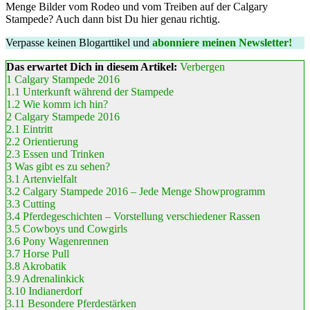
Menge Bilder vom Rodeo und vom Treiben auf der Calgary
Stampede? Auch dann bist Du hier genau richtig.
Verpasse keinen Blogarttikel und
abonniere meinen Newsletter!
Das erwartet Dich in diesem Artikel:
Verbergen
1
Calgary Stampede 2016
1.1
Unterkunft während der Stampede
1.2
Wie komm ich hin?
2
Calgary Stampede 2016
2.1
Eintritt
2.2
Orientierung
2.3
Essen und Trinken
3
Was gibt es zu sehen?
3.1
Artenvielfalt
3.2
Calgary Stampede 2016 – Jede Menge Showprogramm
3.3
Cutting
3.4
Pferdegeschichten – Vorstellung verschiedener Rassen
3.5
Cowboys und Cowgirls
3.6
Pony Wagenrennen
3.7
Horse Pull
3.8
Akrobatik
3.9
Adrenalinkick
3.10
Indianerdorf
3.11
Besondere Pferdestärken