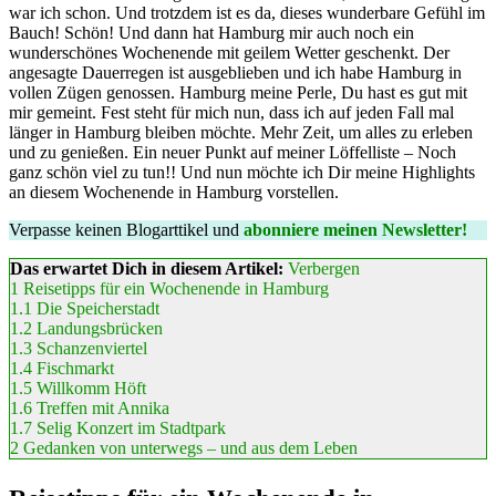
war ich schon. Und trotzdem ist es da, dieses wunderbare Gefühl im
Bauch! Schön! Und dann hat Hamburg mir auch noch ein
wunderschönes Wochenende mit geilem Wetter geschenkt. Der
angesagte Dauerregen ist ausgeblieben und ich habe Hamburg in
vollen Zügen genossen. Hamburg meine Perle, Du hast es gut mit
mir gemeint. Fest steht für mich nun, dass ich auf jeden Fall mal
länger in Hamburg bleiben möchte. Mehr Zeit, um alles zu erleben
und zu genießen. Ein neuer Punkt auf meiner Löffelliste – Noch
ganz schön viel zu tun!! Und nun möchte ich Dir meine Highlights
an diesem Wochenende in Hamburg vorstellen.
Verpasse keinen Blogarttikel und
abonniere meinen Newsletter!
Das erwartet Dich in diesem Artikel:
Verbergen
1
Reisetipps für ein Wochenende in Hamburg
1.1
Die Speicherstadt
1.2
Landungsbrücken
1.3
Schanzenviertel
1.4
Fischmarkt
1.5
Willkomm Höft
1.6
Treffen mit Annika
1.7
Selig Konzert im Stadtpark
2
Gedanken von unterwegs – und aus dem Leben