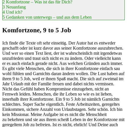
2
Komfortzone – Was ist das für Dich?
3
Neuanfang
4
Und ich?
5
Gedanken von unterwegs – und aus dem Leben
Komfortzone, 9 to 5 Job
Ich finde die Texte oft sehr einseitig. Der Autor hat es entweder
geschafft oder ist kurz davor aus seiner Komfortzone auszubrechen.
Und wer so einen Text liest, der ist wahrscheinlich mit irgendetwas
unzufrieden und traut sich nicht es zu ändern. Oder vielleicht kann
er es auch einfach gerade nicht. Aus welchen Gründen auch immer.
Es gibt viele Menschen, die sich in ihrer Komfortzone einfach sau
wohl fühlen und Garnichts daran ändern wollen. Die Lust haben auf
ihren 9 to 5 Job, weil er ihnen Spaß macht. Die sich auf zweimal im
Jahr Urlaub mit der Familie freuen und dabei nichts vermissen.
Nicht das Gefühl haben Kompromisse einzugehen, nicht an
Fernweh leiden. Menschen, die ihr Leben so wie es ist lieben,
innerhalb ihrer Komfortzone. Ein 9 to 5 Job ist nämlich Garnichts
schlechtes. Super Sache eigentlich. Feste Arbeitszeiten, geregeltes
Einkommen, sichere Anzahl von Urlaubstagen. Sehr schön. Ich bin
kein Missionar. Meine Aufgabe ist es nicht die Menschheit
zu bekehren und sie aus ihrem scheiß Leben in der Komfortzone mit
geregeltem Job zu befreien. Ist es nicht, ehrlich! Und Deine auch