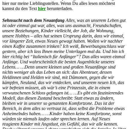
hier nur meine Lieblingsstellen. Wenn Du alles lesen möchtest
kannst du den Text
hier
herunterladen.
Sehnsucht nach dem Neuanfang
Alles, was an unserem Leben gut
ist oder einmal gut war, alles, was uns ausmacht, Freundschaften,
unsere Beziehungen, Kinder vielleicht, der Job, die Wohnung,
unsere Hobbys – alles hat seinen Ursprung darin, dass wir einmal,
vor längerer Zeit, etwas Neues gewagt haben.
Wollen wir nachher
einen Kaffee zusammen trinken? Ich weiß, Bewerbungsschluss war
gestern, aber ich lass Ihnen meine Unterlagen mal da. Und bin ich
hier richtig bei “Italienisch für Anfänger”? Das alles waren einmal
Anfänge.
Und wahrscheinlich die besten Augenblicke unseres
Lebens…
…Denn unsere kleinen und großen Neuanfänge sind
nichts weniger als das Leben an sich: das Abenteuer, dessen
Heldinnen und Helden wir sind, mit Dämonen, gegen die wir
kämpfen, Neuland, das wir entdecken, und unserem neuen Ich, das
wir befreien müssen, als wär’s eine Prinzessin, die in einem
verwunschenen Schloss gefangen ist…
…Es gibt ein faszinierendes
Modell, das diesen Zustand beschreibt: Statt etwas zu ändern,
bleiben wir in unserer so genannten Komfortzone. Das ist der
Bereich, in dem alles so vertraut ist, dass selbst die Probleme etwas
Anheimelndes haben…
…Kinder haben keine Komfortzone, sonst
würden sie niemals laufen oder sprechen lernen. Auf Neues
reagieren Kinder mit Angstlust, ein Gefühl, das wir alle kennen.