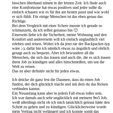
bisschen überhand nimmt in der letzten Zeit. Ich finde auch
eine Komfortzone hat etwas positives und jeder sollte da
einfach schauen wie es für ihn am besten passt und wie wohl
er sich fühlt. Für einige Menschen ist das eben genau das
Richtige.
Bei dem Vergleich mit einer Schere musste ich gerade so
schmunzeln, da ich selbst genauso bin 🙂
Einerseits liebe ich die Sicherheit, meine Wohnung und den
Komfort und andererseits will ich einfach unglaublich viel
erleben und reisen. Wobei ich da jetzt nie der Backpacker-typ
wäre ;-), dafür bin ich nämlich etwas zu ängstlich und ehrlich
gesagt auch zu bequem. Aber ich bewundere all die
Menschen, die sich das trauen und auch die, die es sich trauen
ihren Job zu kündigen und alles hinschmeißen, um um die
Welt zu reisen.
Das ist aber definitiv nicht für jeden etwas.
Ich drücke dir ganz fest die Daumen, dass du einen Job
findest, der dich glücklich macht und mit dem du das Reisen
verbinden kannst.
Ein Neuanfang kann aber in jedem Fall etwas tolles sein.
Ich war damals auch sehr unglücklich mit meinem 9to5 Job,
weiß allerdings nicht ob ich mich tatsächlich getraut hätte den
Schritt zu gehen und zu kündigen. Glücklicherweise wurde
mein Vertrag nicht verlängert und ich konnte somit das