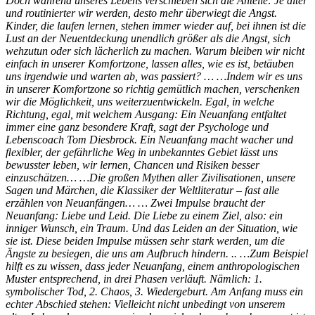
Doch während unseres Lebens verschieben sich die Anteile: Je älter
und routinierter wir werden, desto mehr überwiegt die Angst.
Kinder, die laufen lernen, stehen immer wieder auf, bei ihnen ist die
Lust an der Neuentdeckung unendlich größer als die Angst, sich
wehzutun oder sich lächerlich zu machen. Warum bleiben wir nicht
einfach in unserer Komfortzone, lassen alles, wie es ist, betäuben
uns irgendwie und warten ab, was passiert? …
…Indem wir es uns
in unserer Komfortzone so richtig gemütlich machen, verschenken
wir die Möglichkeit, uns weiterzuentwickeln. Egal, in welche
Richtung, egal, mit welchem Ausgang: Ein Neuanfang entfaltet
immer eine ganz besondere Kraft, sagt der Psychologe und
Lebenscoach Tom Diesbrock. Ein Neuanfang macht wacher und
ﬂexibler, der gefährliche Weg in unbekanntes Gebiet lässt uns
bewusster leben, wir lernen, Chancen und Risiken besser
einzuschätzen…
…Die großen Mythen aller Zivilisationen, unsere
Sagen und Märchen, die Klassiker der Weltliteratur – fast alle
erzählen von Neuanfängen…
… Zwei Impulse braucht der
Neuanfang: Liebe und Leid. Die Liebe zu einem Ziel, also: ein
inniger Wunsch, ein Traum. Und das Leiden an der Situation, wie
sie ist. Diese beiden Impulse müssen sehr stark werden, um die
Ängste zu besiegen, die uns am Aufbruch hindern. ..
…Zum Beispiel
hilft es zu wissen, dass jeder Neuanfang, einem anthropologischen
Muster entsprechend, in drei Phasen verläuft. Nämlich: 1.
symbolischer Tod, 2. Chaos, 3. Wiedergeburt. Am Anfang muss ein
echter Abschied stehen: Vielleicht nicht unbedingt von unserem