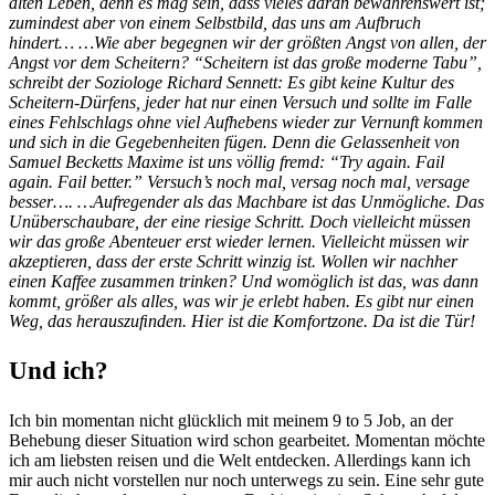
alten Leben, denn es mag sein, dass vieles daran bewahrenswert ist;
zumindest aber von einem Selbstbild, das uns am Aufbruch
hindert…
…Wie aber begegnen wir der größten Angst von allen, der
Angst vor dem Scheitern? “Scheitern ist das große moderne Tabu”,
schreibt der Soziologe Richard Sennett: Es gibt keine Kultur des
Scheitern-Dürfens, jeder hat nur einen Versuch und sollte im Falle
eines Fehlschlags ohne viel Aufhebens wieder zur Vernunft kommen
und sich in die Gegebenheiten fügen. Denn die Gelassenheit von
Samuel Becketts Maxime ist uns völlig fremd: “Try again. Fail
again. Fail better.” Versuch’s noch mal, versag noch mal, versage
besser….
…Aufregender als das Machbare ist das Unmögliche. Das
Unüberschaubare, der eine riesige Schritt. Doch vielleicht müssen
wir das große Abenteuer erst wieder lernen. Vielleicht müssen wir
akzeptieren, dass der erste Schritt winzig ist. Wollen wir nachher
einen Kaffee zusammen trinken? Und womöglich ist das, was dann
kommt, größer als alles, was wir je erlebt haben. Es gibt nur einen
Weg, das herauszuﬁnden. Hier ist die Komfortzone. Da ist die Tür!
Und ich?
Ich bin momentan nicht glücklich mit meinem 9 to 5 Job, an der
Behebung dieser Situation wird schon gearbeitet. Momentan möchte
ich am liebsten reisen und die Welt entdecken. Allerdings kann ich
mir auch nicht vorstellen nur noch unterwegs zu sein. Eine sehr gute