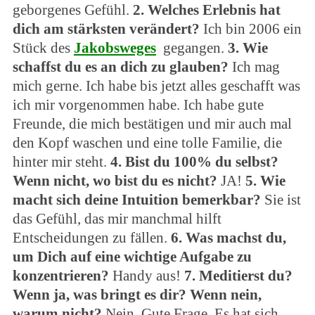
geborgenes Gefühl.
2. Welches Erlebnis hat
dich am stärksten verändert?
Ich bin 2006 ein
Stück des
Jakobsweges
gegangen.
3. Wie
schaffst du es an dich zu glauben?
Ich mag
mich gerne. Ich habe bis jetzt alles geschafft was
ich mir vorgenommen habe. Ich habe gute
Freunde, die mich bestätigen und mir auch mal
den Kopf waschen und eine tolle Familie, die
hinter mir steht.
4. Bist du 100% du selbst?
Wenn nicht, wo bist du es nicht?
JA!
5. Wie
macht sich deine Intuition bemerkbar?
Sie ist
das Gefühl, das mir manchmal hilft
Entscheidungen zu fällen.
6. Was machst du,
um Dich auf eine wichtige Aufgabe zu
konzentrieren?
Handy aus!
7. Meditierst du?
Wenn ja, was bringt es dir? Wenn nein,
warum nicht?
Nein. Gute Frage. Es hat sich