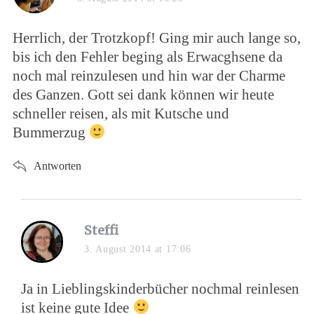
y
s
Herrlich, der Trotzkopf! Ging mir auch lange so,
:
bis ich den Fehler beging als Erwacghsene da
noch mal reinzulesen und hin war der Charme
des Ganzen. Gott sei dank können wir heute
schneller reisen, als mit Kutsche und
Bummerzug
Antworten
s
Steffi
a
3. August 2014 at 17:06
y
s
Ja in Lieblingskinderbücher nochmal reinlesen
:
ist keine gute Idee