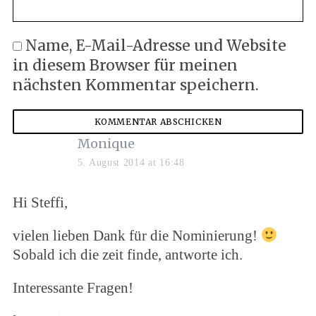
Name, E-Mail-Adresse und Website
in diesem Browser für meinen
nächsten Kommentar speichern.
s
Monique
a
5. August 2014 at 16:48
y
s
Hi Steffi,
:
vielen lieben Dank für die Nominierung!
Sobald ich die zeit finde, antworte ich.
Interessante Fragen!