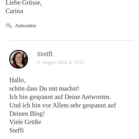
Liebe Grüsse,
Carina
Antworten
s
Steffi
a
3. August 2014 at 10:52
y
s
Hallo,
:
schön dass Du mit machst!
Ich bin gespannt auf Deine Antworten.
Und ich bin vor Allem sehr gespannt auf
Deinen Blog!
Viele Grüße
Steffi