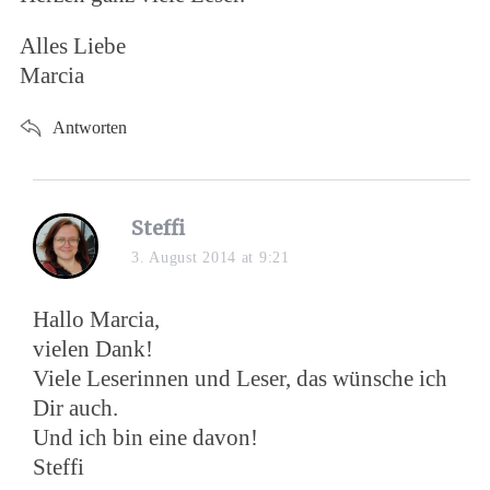
Alles Liebe
Marcia
Antworten
s
Steffi
a
3. August 2014 at 9:21
y
s
Hallo Marcia,
:
vielen Dank!
Viele Leserinnen und Leser, das wünsche ich
Dir auch.
Und ich bin eine davon!
Steffi