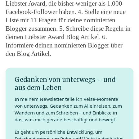
Liebster Award, die bisher weniger als 1.000
h
f
Facebook-Follower haben. 4. Stelle eine neue
o
Liste mit 11 Fragen für deine nominierten
r
Blogger zusammen. 5. Schreibe diese Regeln in
:
deinen Liebster Award Blog Artikel. 6.
Informiere deinen nominierten Blogger über
den Blog Artikel.
Gedanken von unterwegs – und
aus dem Leben
In meinem Newsletter teile ich Reise-Momente
von unterwegs, Gedanken zum Alleinreisen, zum
Wandern und zum Schreiben – und Einblicke in
das, was mich gerade beschäftigt und bewegt.
Es geht um persönliche Entwicklung, um
Entscheidungen, um Ruhe und Weite in der Natur