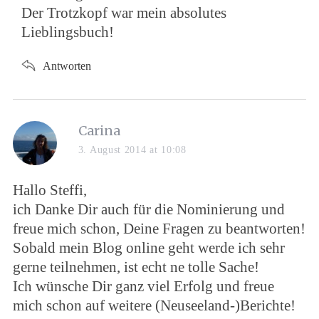
Der Trotzkopf war mein absolutes
Lieblingsbuch!
Antworten
s
Carina
a
3. August 2014 at 10:08
y
s
Hallo Steffi,
:
ich Danke Dir auch für die Nominierung und
freue mich schon, Deine Fragen zu beantworten!
Sobald mein Blog online geht werde ich sehr
gerne teilnehmen, ist echt ne tolle Sache!
Ich wünsche Dir ganz viel Erfolg und freue
mich schon auf weitere (Neuseeland-)Berichte!