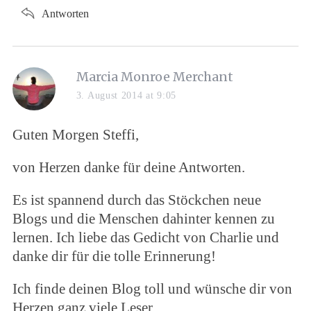
Antworten
s
Marcia Monroe Merchant
a
3. August 2014 at 9:05
y
s
Guten Morgen Steffi,
:
von Herzen danke für deine Antworten.
Es ist spannend durch das Stöckchen neue
Blogs und die Menschen dahinter kennen zu
lernen. Ich liebe das Gedicht von Charlie und
danke dir für die tolle Erinnerung!
Ich finde deinen Blog toll und wünsche dir von
Herzen ganz viele Leser.