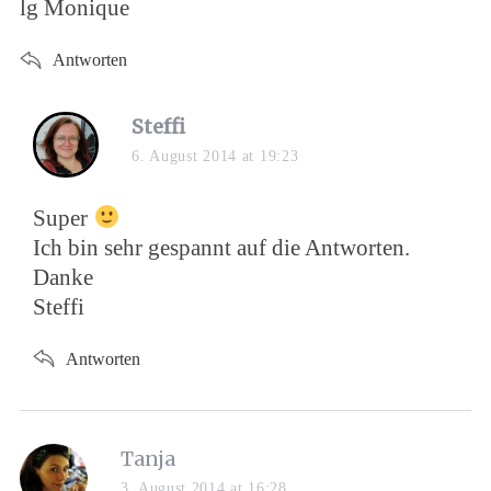
lg Monique
Antworten
s
Steffi
a
6. August 2014 at 19:23
y
s
Super
:
Ich bin sehr gespannt auf die Antworten.
Danke
Steffi
Antworten
s
Tanja
a
3. August 2014 at 16:28