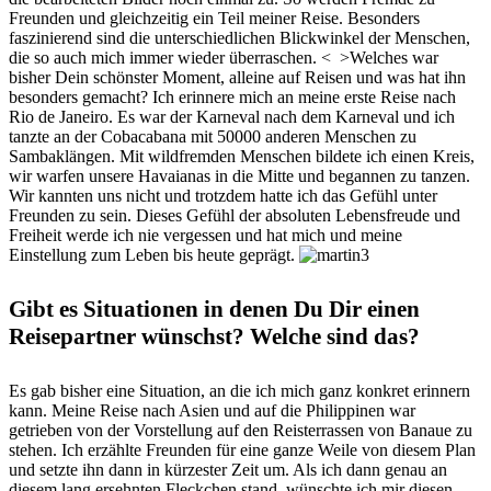
Freunden und gleichzeitig ein Teil meiner Reise. Besonders
faszinierend sind die unterschiedlichen Blickwinkel der Menschen,
die so auch mich immer wieder überraschen. < >Welches war
bisher Dein schönster Moment, alleine auf Reisen und was hat ihn
besonders gemacht? Ich erinnere mich an meine erste Reise nach
Rio de Janeiro. Es war der Karneval nach dem Karneval und ich
tanzte an der Cobacabana mit 50000 anderen Menschen zu
Sambaklängen. Mit wildfremden Menschen bildete ich einen Kreis,
wir warfen unsere Havaianas in die Mitte und begannen zu tanzen.
Wir kannten uns nicht und trotzdem hatte ich das Gefühl unter
Freunden zu sein. Dieses Gefühl der absoluten Lebensfreude und
Freiheit werde ich nie vergessen und hat mich und meine
Einstellung zum Leben bis heute geprägt.
Gibt es Situationen in denen Du Dir einen
Reisepartner wünschst? Welche sind das?
Es gab bisher eine Situation, an die ich mich ganz konkret erinnern
kann. Meine Reise nach Asien und auf die Philippinen war
getrieben von der Vorstellung auf den Reisterrassen von Banaue zu
stehen. Ich erzählte Freunden für eine ganze Weile von diesem Plan
und setzte ihn dann in kürzester Zeit um. Als ich dann genau an
diesem lang ersehnten Fleckchen stand, wünschte ich mir diesen