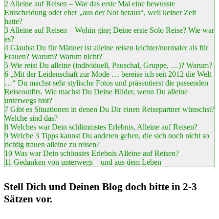
2
Alleine auf Reisen – War das erste Mal eine bewusste
Entscheidung oder eher „aus der Not heraus“, weil keiner Zeit
hatte?
3
Alleine auf Reisen – Wohin ging Deine erste Solo Reise? Wie war
es?
4
Glaubst Du für Männer ist alleine reisen leichter/normaler als für
Frauen? Warum? Warum nicht?
5
Wie reist Du alleine (individuell, Pauschal, Gruppe, …)? Warum?
6
„Mit der Leidenschaft zur Mode … bereise ich seit 2012 die Welt
…“ Du machst sehr stylische Fotos und präsentierst die passenden
Reiseoutfits. Wie machst Du Deine Bilder, wenn Du alleine
unterwegs bist?
7
Gibt es Situationen in denen Du Dir einen Reisepartner wünschst?
Welche sind das?
8
Welches war Dein schlimmstes Erlebnis, Alleine auf Reisen?
9
Welche 3 Tipps kannst Du anderen geben, die sich noch nicht so
richtig trauen alleine zu reisen?
10
Was war Dein schönstes Erlebnis Alleine auf Reisen?
11
Gedanken von unterwegs – und aus dem Leben
Stell Dich und Deinen Blog doch bitte in 2-3
Sätzen vor.