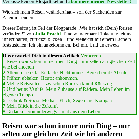
Verpasse keinen Blogarttikel und
abonniere meinen Newsletter!
Wie sich mein Reisen verändert hat – von der Suchenden zur
Alleinreisenden
Dieser Beitrag ist Teil der Blogparade „Wie hat sich (Dein) Reisen
verändert?“ von
Julia Pracht
. Eine wunderbare Einladung, einmal
innezuhalten, zurückzublicken – und vielleicht mit einem Lächeln
festzustellen: Ich bin angekommen. Bei mir. Und unterwegs.
Das erwartet Dich in diesem Artikel:
Verbergen
1
Reisen war schon immer mein Ding – nur selten zur gleichen Zeit
wie bei anderen
2
Allein reisen? Ja. Einfach? Nicht immer. Bereichernd? Absolut.
3
Früher: abhaken. Heute: ankommen.
4
Meine Reisearten – zwischen Rucksack und Rückzug
5
Und heute: Vanlife. Mein Zuhause auf Rädern. Mein Leben im
eigenen Tempo.
6
Technik & Social Media – Fluch, Segen und Kompass
7
Mein Blick in die Zukunft
8
Gedanken von unterwegs – und aus dem Leben
Reisen war schon immer mein Ding – nur
selten zur gleichen Zeit wie bei anderen