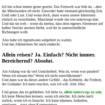
Ich bin schon immer gerne gereist. Das Fernweh war früh da – aber
die Mitreisenden oft nicht. Entweder hatte niemand gleichzeitig Zeit,
Geld oder Lust. Und wenn doch, dann waren unsere Interessen
einfach zu verschieden. Manchmal wurde das erst unterwegs klar.
Und das tut weh – wenn du merkst, dass dein eigenes Abenteuer auf
halber Strecke stecken bleibt, weil ihr in unterschiedliche
Richtungen wollt.
Also habe ich irgendwann aufgehört zu warten.
Und das Alleinreisen für mich entdeckt.
Allein reisen? Ja. Einfach? Nicht immer.
Bereichernd? Absolut.
Am Anfang war da viel Unsicherheit. Was ist, wenn was passiert?
Wenn ich einsam bin? Wenn ich nicht zurechtkomme?
Und dann war da dieses andere Gefühl – das Kribbeln, die Freiheit,
der Gedanke:
Ich kann machen, was ich will. Jetzt. Hier.
Und genau das ist geblieben. Ich liebe es,
allein unterwegs zu sein
.
Ich lerne Menschen kennen, wenn ich möchte. Ich ziehe mich
zurück, wenn ich es brauche. Ich kann träumen, loslaufen,
umplanen – ganz ohne Kompromisse.