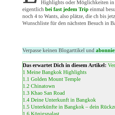
Highlights oder Möglichkeiten in 
eigentlich
bei fast jedem Trip
einmal besu
noch 4 to Wants, also plätze, die ch bis je
Wunschliste für den nächsten Besuch in 
Verpasse keinen Blogarttikel und
abonnie
Das erwartet Dich in diesem Artikel:
Ve
1
Meine Bangkok Highlights
1.1
Golden Mount Temple
1.2
Chinatown
1.3
Khao San Road
1.4
Deine Unterkunft in Bangkok
1.5
Unterkünfte in Bangkok – dein Rückzu
1.6
Königspalast