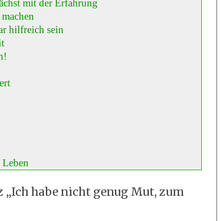
ächst mit der Erfahrung
e machen
r hilfreich sein
it
n!
ert
m Leben
„Ich habe nicht genug Mut, zum