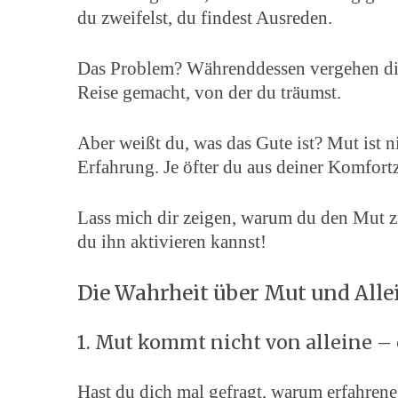
du zweifelst, du findest Ausreden.
Das Problem? Währenddessen vergehen die
S
Reise gemacht, von der du träumst.
e
a
Aber weißt du, was das Gute ist? Mut ist 
r
Erfahrung. Je öfter du aus deiner Komfortzo
c
h
f
Lass mich dir zeigen, warum du den Mut zum
o
du ihn aktivieren kannst!
r
:
Die Wahrheit über Mut und Alle
1. Mut kommt nicht von alleine – 
Hast du dich mal gefragt, warum erfahrene