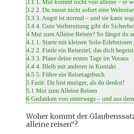
3.1
1. Mut kommt nicht von alleine – er w
3.2
2. Du musst nicht sofort eine Weltreis
3.3
3. Angst ist normal – und sie kann soga
3.4
4. Gute Vorbereitung gibt dir Sicherhe
4
Mut zum Alleine Reisen? So fängst du a
4.1
1. Starte mit kleinen Solo-Erlebnissen
4.2
2. Finde ein Reiseziel, das dich begeist
4.3
3. Plane deine ersten Tage im Voraus
4.4
4. Bleib mit anderen in Kontakt
4.5
5. Führe ein Reisetagebuch
5
Fazit: Du bist mutiger, als du denkst!
5.1
Mut zum Alleine Reisen
6
Gedanken von unterwegs – und aus de
Woher kommt der Glaubenssatz 
alleine reisen“?