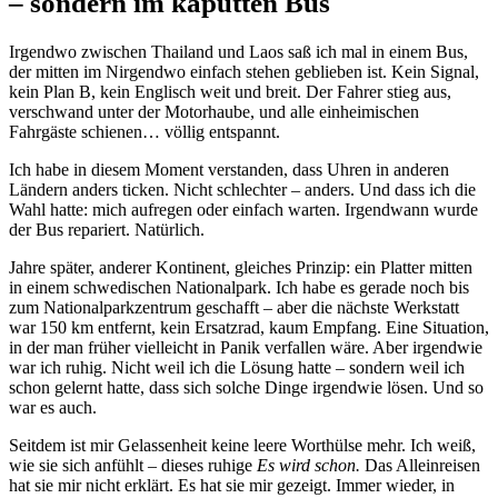
– sondern im kaputten Bus
Irgendwo zwischen Thailand und Laos saß ich mal in einem Bus,
der mitten im Nirgendwo einfach stehen geblieben ist. Kein Signal,
kein Plan B, kein Englisch weit und breit. Der Fahrer stieg aus,
verschwand unter der Motorhaube, und alle einheimischen
Fahrgäste schienen… völlig entspannt.
Ich habe in diesem Moment verstanden, dass Uhren in anderen
Ländern anders ticken. Nicht schlechter – anders. Und dass ich die
Wahl hatte: mich aufregen oder einfach warten. Irgendwann wurde
der Bus repariert. Natürlich.
Jahre später, anderer Kontinent, gleiches Prinzip: ein Platter mitten
in einem schwedischen Nationalpark. Ich habe es gerade noch bis
zum Nationalparkzentrum geschafft – aber die nächste Werkstatt
war 150 km entfernt, kein Ersatzrad, kaum Empfang. Eine Situation,
in der man früher vielleicht in Panik verfallen wäre. Aber irgendwie
war ich ruhig. Nicht weil ich die Lösung hatte – sondern weil ich
schon gelernt hatte, dass sich solche Dinge irgendwie lösen. Und so
war es auch.
Seitdem ist mir Gelassenheit keine leere Worthülse mehr. Ich weiß,
wie sie sich anfühlt – dieses ruhige
Es wird schon.
Das Alleinreisen
hat sie mir nicht erklärt. Es hat sie mir gezeigt. Immer wieder, in