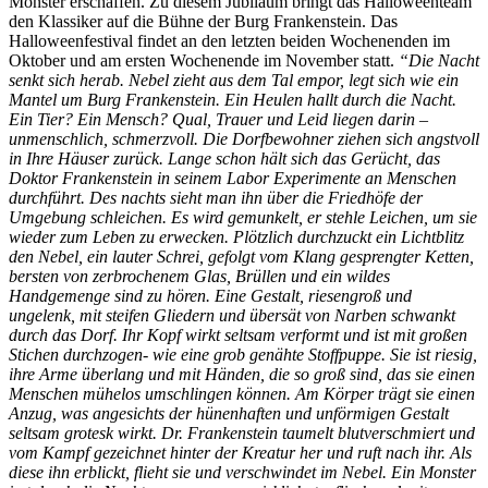
Monster erschaffen. Zu diesem Jubiläum bringt das Halloweenteam
den Klassiker auf die Bühne der Burg Frankenstein. Das
Halloweenfestival findet an den letzten beiden Wochenenden im
Oktober und am ersten Wochenende im November statt.
“Die Nacht
senkt sich herab. Nebel zieht aus dem Tal empor, legt sich wie ein
Mantel um Burg Frankenstein. Ein Heulen hallt durch die Nacht.
Ein Tier? Ein Mensch? Qual, Trauer und Leid liegen darin –
unmenschlich, schmerzvoll.
Die Dorfbewohner ziehen sich angstvoll
in Ihre Häuser zurück. Lange schon hält sich das Gerücht, das
Doktor Frankenstein in seinem Labor Experimente an Menschen
durchführt.
Des nachts sieht man ihn über die Friedhöfe der
Umgebung schleichen. Es wird gemunkelt, er stehle Leichen, um sie
wieder zum Leben zu erwecken.
Plötzlich durchzuckt ein Lichtblitz
den Nebel, ein lauter Schrei, gefolgt vom Klang gesprengter Ketten,
bersten von zerbrochenem Glas, Brüllen und ein wildes
Handgemenge sind zu hören. Eine Gestalt, riesengroß und
ungelenk, mit steifen Gliedern und übersät von Narben schwankt
durch das Dorf.
Ihr Kopf wirkt seltsam verformt und ist mit großen
Stichen durchzogen- wie eine grob genähte Stoffpuppe. Sie ist riesig,
ihre Arme überlang und mit Händen, die so groß sind, das sie einen
Menschen mühelos umschlingen können. Am Körper trägt sie einen
Anzug, was angesichts der hünenhaften und unförmigen Gestalt
seltsam grotesk wirkt.
Dr. Frankenstein taumelt blutverschmiert und
vom Kampf gezeichnet hinter der Kreatur her und ruft nach ihr. Als
diese ihn erblickt, flieht sie und verschwindet im Nebel.
Ein Monster