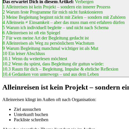
Das erwartet Dich in diesem Artikel:
Verbergen
1
Alleinreisen ist kein Projekt – sondern ein innerer Prozess
2
Warum feste Programme für mich nicht funktionieren
3
Meine Begleitung beginnt nicht mit Zielen – sondern mit Zuhören
4
Alleinsein ≠ Einsamkeit – aber das muss man erst erfahren dürfen
5
Warum ich individuell begleite – und nicht nach Schema
6
Alleinreisen ist oft ein Spiegel
7
Für wen meine Art der Begleitung gedacht ist
8
Alleinreisen als Weg zu persönlichem Wachstum
9
Warum Begleitung manchmal wichtiger ist als Mut
10
Ein leiser Abschluss
10.1
Wenn du weiterlesen möchtest
10.2
Wenn du spürst, dass Begleitung dir guttun würde:
10.3
Raum für dich – Begleitung, Impulse & ehrliche Reflexion
10.4
Gedanken von unterwegs – und aus dem Leben
Alleinreisen ist kein Projekt – sondern e
Alleinreisen klingt im Außen oft nach Organisation:
Ziel aussuchen
Unterkunft buchen
Packliste schreiben