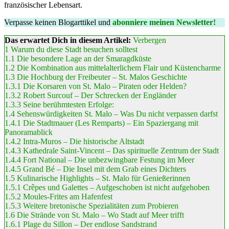
französischer Lebensart.
Verpasse keinen Blogarttikel und
abonniere meinen Newsletter!
Das erwartet Dich in diesem Artikel:
Verbergen
1
Warum du diese Stadt besuchen solltest
1.1
Die besondere Lage an der Smaragdküste
1.2
Die Kombination aus mittelalterlichem Flair und Küstencharme
1.3
Die Hochburg der Freibeuter – St. Malos Geschichte
1.3.1
Die Korsaren von St. Malo – Piraten oder Helden?
1.3.2
Robert Surcouf – Der Schrecken der Engländer
1.3.3
Seine berühmtesten Erfolge:
1.4
Sehenswürdigkeiten St. Malo – Was Du nicht verpassen darfst
1.4.1
Die Stadtmauer (Les Remparts) – Ein Spaziergang mit
Panoramablick
1.4.2
Intra-Muros – Die historische Altstadt
1.4.3
Kathedrale Saint-Vincent – Das spirituelle Zentrum der Stadt
1.4.4
Fort National – Die unbezwingbare Festung im Meer
1.4.5
Grand Bé – Die Insel mit dem Grab eines Dichters
1.5
Kulinarische Highlights – St. Malo für Genießerinnen
1.5.1
Crêpes und Galettes – Aufgeschoben ist nicht aufgehoben
1.5.2
Moules-Frites am Hafenfest
1.5.3
Weitere bretonische Spezialitäten zum Probieren
1.6
Die Strände von St. Malo – Wo Stadt auf Meer trifft
1.6.1
Plage du Sillon – Der endlose Sandstrand