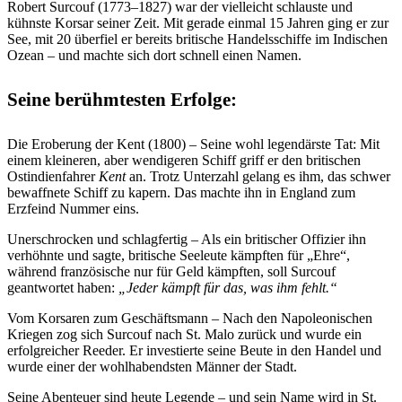
Robert Surcouf (1773–1827) war der vielleicht schlauste und
kühnste Korsar seiner Zeit. Mit gerade einmal 15 Jahren ging er zur
See, mit 20 überfiel er bereits britische Handelsschiffe im Indischen
Ozean – und machte sich dort schnell einen Namen.
Seine berühmtesten Erfolge:
Die Eroberung der Kent (1800) – Seine wohl legendärste Tat: Mit
einem kleineren, aber wendigeren Schiff griff er den britischen
Ostindienfahrer
Kent
an. Trotz Unterzahl gelang es ihm, das schwer
bewaffnete Schiff zu kapern. Das machte ihn in England zum
Erzfeind Nummer eins.
Unerschrocken und schlagfertig – Als ein britischer Offizier ihn
verhöhnte und sagte, britische Seeleute kämpften für „Ehre“,
während französische nur für Geld kämpften, soll Surcouf
geantwortet haben:
„Jeder kämpft für das, was ihm fehlt.“
Vom Korsaren zum Geschäftsmann – Nach den Napoleonischen
Kriegen zog sich Surcouf nach St. Malo zurück und wurde ein
erfolgreicher Reeder. Er investierte seine Beute in den Handel und
wurde einer der wohlhabendsten Männer der Stadt.
Seine Abenteuer sind heute Legende – und sein Name wird in St.