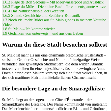
1.6.2
Plage de Bon Secours – Mit Meerwasserpool und Ausblick
1.6.3
Plage du Môle – Die kleine Bucht für eine entspannte Auszeit
1.6.4
Das Naturschauspiel der Gezeiten
1.6.5
Strand, Geschichte und Seefahrer-Romantik
1.7
Noch viel mehr Bilder aus St. Malo gibt es in meinem Youtube
Video
1.8
St. Malo – Ich komme wieder
1.9
Gedanken von unterwegs – und aus dem Leben
Warum du diese Stadt besuchen solltest
St. Malo ist mehr als nur eine charmante bretonische Küstenstadt –
sie ist ein Ort, der Geschichte und Natur auf einzigartige Weise
verbindet. Ihre gewaltigen Stadtmauern, die dem wilden Atlantik
trotzen, verleihen ihr eine majestätische, fast unbezwingbare Aura.
Doch hinter diesen Mauern verbirgt sich eine Stadt voller Leben, in
der sich maritimes Flair mit mittelalterlichem Charme mischt.
Die besondere Lage an der Smaragdküste
St. Malo liegt an der sogenannten Côte d’Émeraude – der
Smaragdküste der Bretagne. Der Name kommt nicht von ungefähr:
Das Meer leuchtet hier in unterschiedlichsten Blau- und Grüntönen,