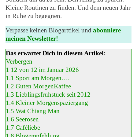
Kleine Routinen zu finden. Und dem neuen Jahr
in Ruhe zu begegnen.
Verpasse keinen Blogarttikel und
abonniere
meinen Newsletter!
Das erwartet Dich in diesem Artikel:
Verbergen
1
12 von 12 im Januar 2026
1.1
Sport am Morgen….
1.2
Guten MorgenKaffee
1.3
Lieblingsfrühstück seit 2012
1.4
Kleiner Morgenspaziergang
1.5
Wat Chiang Man
1.6
Seerosen
1.7
Caféliebe
1.8
Blogempfehlung