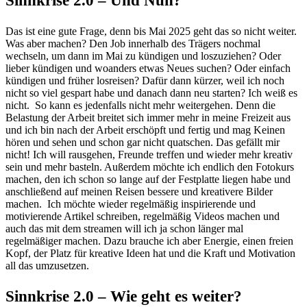
Sinnkrise 2.0 – Und Nun?
Das ist eine gute Frage, denn bis Mai 2025 geht das so nicht weiter.
Was aber machen? Den Job innerhalb des Trägers nochmal
wechseln, um dann im Mai zu kündigen und loszuziehen? Oder
lieber kündigen und woanders etwas Neues suchen? Oder einfach
kündigen und früher losreisen? Dafür dann kürzer, weil ich noch
nicht so viel gespart habe und danach dann neu starten? Ich weiß es
nicht.
So kann es jedenfalls nicht mehr weitergehen. Denn die
Belastung der Arbeit breitet sich immer mehr in meine Freizeit aus
und ich bin nach der Arbeit erschöpft und fertig und mag Keinen
hören und sehen und schon gar nicht quatschen. Das gefällt mir
nicht! Ich will rausgehen, Freunde treffen und wieder mehr kreativ
sein und mehr basteln. Außerdem möchte ich endlich den Fotokurs
machen, den ich schon so lange auf der Festplatte liegen habe und
anschließend auf meinen Reisen bessere und kreativere Bilder
machen.
Ich möchte wieder regelmäßig inspirierende und
motivierende Artikel schreiben, regelmäßig Videos machen und
auch das mit dem streamen will ich ja schon länger mal
regelmäßiger machen. Dazu brauche ich aber Energie, einen freien
Kopf, der Platz für kreative Ideen hat und die Kraft und Motivation
all das umzusetzen.
Sinnkrise 2.0 – Wie geht es weiter?