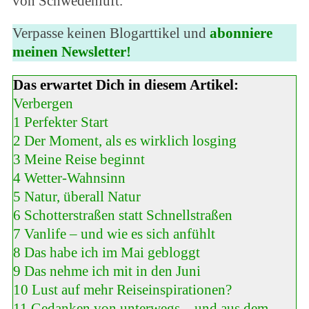
von Schwedenluft.
Verpasse keinen Blogarttikel und
abonniere
meinen Newsletter!
Das erwartet Dich in diesem Artikel:
Verbergen
1
Perfekter Start
2
Der Moment, als es wirklich losging
3
Meine Reise beginnt
4
Wetter-Wahnsinn
5
Natur, überall Natur
6
Schotterstraßen statt Schnellstraßen
7
Vanlife – und wie es sich anfühlt
8
Das habe ich im Mai gebloggt
9
Das nehme ich mit in den Juni
10
Lust auf mehr Reiseinspirationen?
11
Gedanken von unterwegs – und aus dem