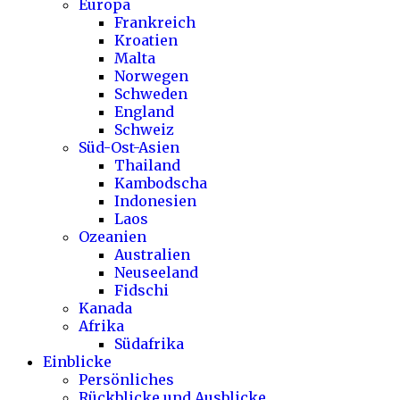
Europa
Frankreich
Kroatien
Malta
Norwegen
Schweden
England
Schweiz
Süd-Ost-Asien
Thailand
Kambodscha
Indonesien
Laos
Ozeanien
Australien
Neuseeland
Fidschi
Kanada
Afrika
Südafrika
Einblicke
Persönliches
Rückblicke und Ausblicke